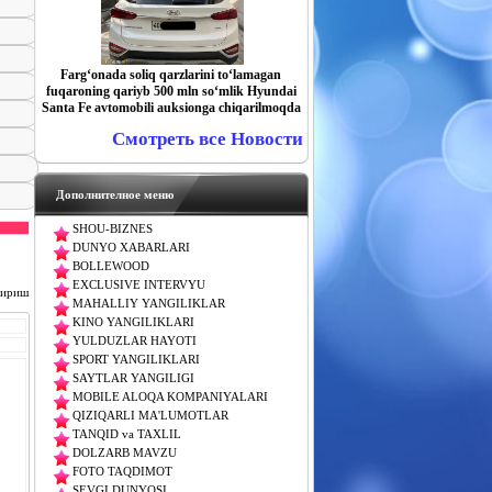
Farg‘onada soliq qarzlarini to‘lamagan
fuqaroning qariyb 500 mln so‘mlik Hyundai
Santa Fe avtomobili auksionga chiqarilmoqda
Смотреть все Новости
Дополнителное меню
SHOU-BIZNES
DUNYO XABARLARI
BOLLEWOOD
EXCLUSIVE INTERVYU
чириш
MAHALLIY YANGILIKLAR
KINO YANGILIKLARI
YULDUZLAR HAYOTI
SPORT YANGILIKLARI
SAYTLAR YANGILIGI
MOBILE ALOQA KOMPANIYALARI
QIZIQARLI MA'LUMOTLAR
TANQID va TAXLIL
DOLZARB MAVZU
FOTO TAQDIMOT
SEVGI DUNYOSI