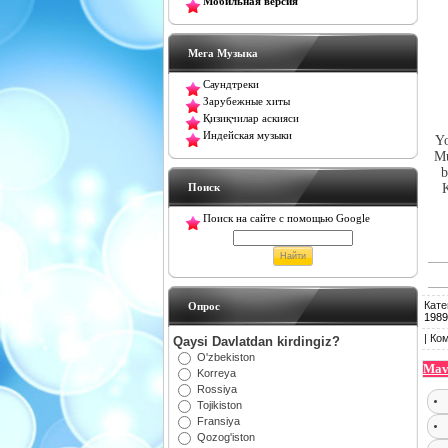
Мобильная версия
Мега Музыка
Саундтреки
Зарубежные хиты
Қизиқчилар аскияси
Индейская музыки
Yo
Mu
b
Поиск
K
Поиск на сайте с помощью Google
Кате
Oпрос
1989
|
Ко
Qaysi Davlatdan kirdingiz?
O'zbekiston
Mav
Korreya
Rossiya
Tojikiston
Fransiya
Qozog'iston