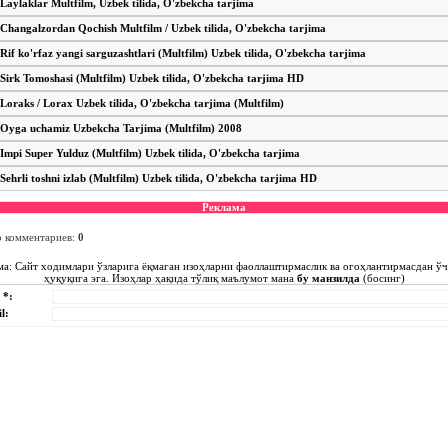
Laylaklar Multfilm, Uzbek tilida, O'zbekcha tarjima
Changalzordan Qochish Multfilm / Uzbek tilida, O'zbekcha tarjima
Rif ko'rfaz yangi sarguzashtlari (Multfilm) Uzbek tilida, O'zbekcha tarjima
Sirk Tomoshasi (Multfilm) Uzbek tilida, O'zbekcha tarjima HD
Loraks / Lorax Uzbek tilida, O'zbekcha tarjima (Multfilm)
Oyga uchamiz Uzbekcha Tarjima (Multfilm) 2008
Impi Super Yulduz (Multfilm) Uzbek tilida, O'zbekcha tarjima
Sehrli toshni izlab (Multfilm) Uzbek tilida, O'zbekcha tarjima HD
Реклама
о комментариев
:
0
ма: Сайт ходимлари ўзларига ёқмаган изоҳларни фаоллаштирмаслик ва огоҳлантирмасдан ў
ҳуқуқига эга. Изоҳлар ҳақида тўлиқ маълумот мана
бу манзилда
(босинг)
 *:
l: