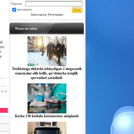
Пароль:
запомнить
Забыл пароль
|
Регистрация
Новости сайта
ak.
dam
i.
ar
Toshkentga elektrda ishlaydigan 2 megavattli
stansiyalar olib kelib, qo‘shimcha issiqlik
quvvatlari yaratiladi
Kecha 130 kishida koronavirus aniqlandi