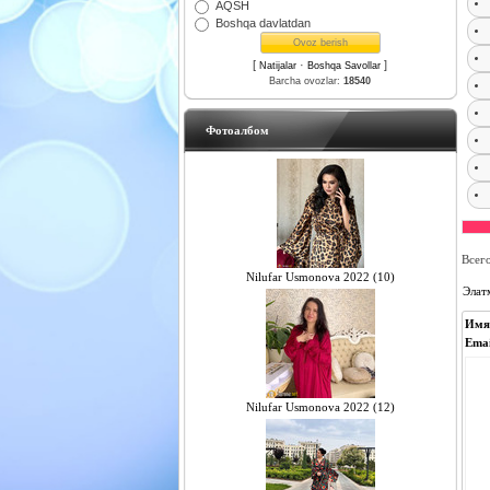
AQSH
Boshqa davlatdan
[
·
]
Natijalar
Boshqa Savollar
Barcha ovozlar:
18540
Фотоалбом
Всег
Nilufar Usmonova 2022 (10)
Элат
Имя
Emai
Nilufar Usmonova 2022 (12)