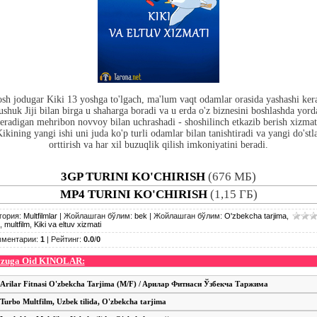
sh jodugar Kiki 13 yoshga to'lgach, ma'lum vaqt odamlar orasida yashashi ker
shuk Jiji bilan birga u shaharga boradi va u erda o'z biznesini boshlashda yor
eradigan mehribon novvoy bilan uchrashadi - shoshilinch etkazib berish xizmat
ikining yangi ishi uni juda ko'p turli odamlar bilan tanishtiradi va yangi do'stl
orttirish va har xil buzuqlik qilish imkoniyatini beradi.
3GP TURINI KO'CHIRISH
(676 МБ)
MP4 TURINI KO'CHIRISH
(1,15 ГБ)
гория
:
Multfilmlar
|
Жойлашган бўлим
:
bek
|
Жойлашган бўлим
:
O'zbekcha tarjima
,
,
multfilm
,
Kiki va eltuv xizmati
мментарии
:
1
|
Рейтинг
:
0.0
/
0
zuga Oid KINOLAR:
Arilar Fitnasi O'zbekcha Tarjima (M/F) / Aрилар Фитнаси Ўзбекча Таржима
Turbo Multfilm, Uzbek tilida, O'zbekcha tarjima