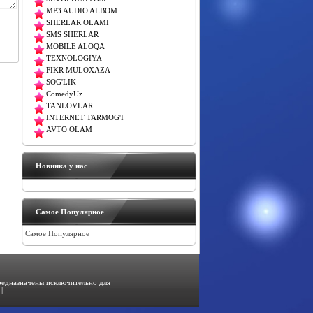
MP3 AUDIO ALBOM
SHERLAR OLAMI
SMS SHERLAR
MOBILE ALOQA
TEXNOLOGIYA
FIKR MULOXAZA
SOG'LIK
ComedyUz
TANLOVLAR
INTERNET TARMOG'I
AVTO OLAM
Новинка у нас
Самое Популярное
Самое Популярное
предназначены исключительно для
|