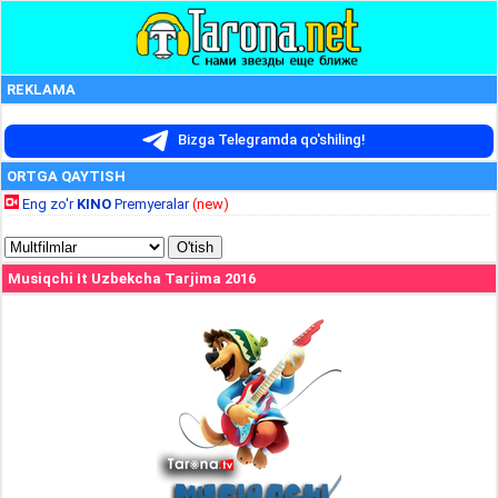
REKLAMA
Bizga Telegramda qo'shiling!
ORTGA QAYTISH
Eng zo'r
KINO
Premyeralar
(new)
Musiqchi It Uzbekcha Tarjima 2016