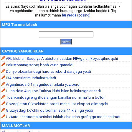
Eslatma: Sayt xodimlari o'zlariga yoqmagan izohlarni faollashtirmaslik
va ogohlantirmasdan o'chirish huquqiga ega. Izohlar haqida to'liq
ma'lumot mana
bu yerda
(bosing)
MP3 Tarona Izlash
QAYNOQ YANGILIKLAR
APL klublari Saudiya Arabistoni ustidan FIFAga shikoyat qilmoqchi
Pokistonning sobiq bosh vaziri qamaldi
Dunyo okeanlaridagi harorat rekord darajaga yetdi
IBA o‘smirlar mundialini tikladi
Argentinada 6,1 magnitudali zilzila yuz berdi
Husniddin Aliqulov Turkiya klubi bilan kelishuvga erishdi
Toshkentdagi eng ifloslangan kanallar nomi ma’lum bo‘ldi
Qozog‘iston O‘zbekiston orqali mahsulot eksport qilmoqchi
Gruziyadagi ko‘chki qurbonlari soni 11 kishiga yetdi
UzAuto shartnoma berishni ishlab chiqarish grafigiga moslashtiradi
MA'LUMOTLAR