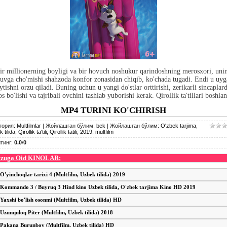
ir millionerning boyligi va bir hovuch noshukur qarindoshning merosxori, uni
suvga cho'mishi shahzoda konfor zonasidan chiqib, ko'chada tugadi. Endi u uyg
ytishni orzu qiladi. Buning uchun u yangi do'stlar orttirishi, zerikarli sincaplar
os bo'lishi va tajribali ovchini tashlab yuborishi kerak. Qirollik ta'tillari boshlan
MP4 TURINI KO'CHIRISH
гория
:
Multfilmlar
|
Жойлашган бўлим
:
bek
|
Жойлашган бўлим
:
O'zbek tarjima
,
 tilida
,
Qirollik ta'tili
,
Qirollik tatili
,
2019
,
multfilm
тинг
:
0.0
/
0
zuga Oid KINOLAR:
O'yinchoqlar tarixi 4 (Multfilm, Uzbek tilida) 2019
Kommando 3 / Buyruq 3 Hind kino Uzbek tilida, O'zbek tarjima Kino HD 2019
Yaxshi bo'lish osonmi (Multfilm, Uzbek tilida) HD
Uzunquloq Piter (Multfilm, Uzbek tilida) 2018
Pakana Burunboy (Multfilm, Uzbek tilida) HD