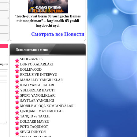
“Kuch-quvvat bersa 80 yoshgacha Damas
minmoqchiman” – farg‘onalik 65 yoshli
haydovchi ayol
Смотреть все Новости
Дополнителное меню
SHOU-BIZNES
чириш
DUNYO XABARLARI
BOLLEWOOD
EXCLUSIVE INTERVYU
MAHALLIY YANGILIKLAR
KINO YANGILIKLARI
YULDUZLAR HAYOTI
SPORT YANGILIKLARI
SAYTLAR YANGILIGI
MOBILE ALOQA KOMPANIYALARI
QIZIQARLI MA'LUMOTLAR
TANQID va TAXLIL
DOLZARB MAVZU
FOTO TAQDIMOT
SEVGI DUNYOSI