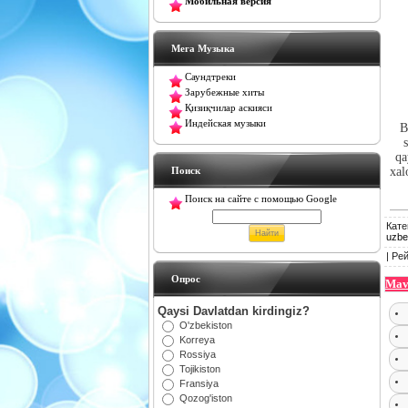
Мобильная версия
Мега Музыка
Саундтреки
Зарубежные хиты
Қизиқчилар аскияси
Индейская музыки
B
qa
Поиск
xal
Поиск на сайте с помощью Google
Кате
uzbek
|
Рей
Oпрос
Mav
Qaysi Davlatdan kirdingiz?
O'zbekiston
Korreya
Rossiya
Tojikiston
Fransiya
Qozog'iston