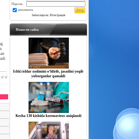
Пароль:
запомнить
Забыл пароль
|
Регистрация
Новости сайта
ng
a
dan
adi.
Ichki ishlar xodimini o‘ldirib, jasadini yoqib
yuborganlar qamaldi
Kecha 130 kishida koronavirus aniqlandi