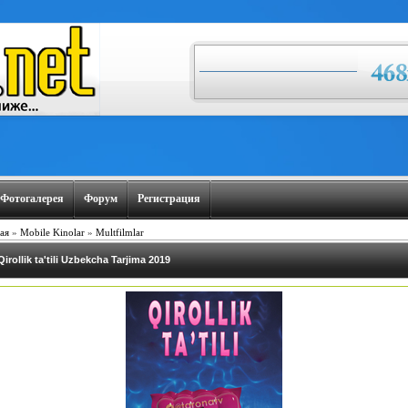
Фотогалерея
Форум
Регистрация
ая
»
Mobile Kinolar
»
Multfilmlar
Qirollik ta'tili Uzbekcha Tarjima 2019