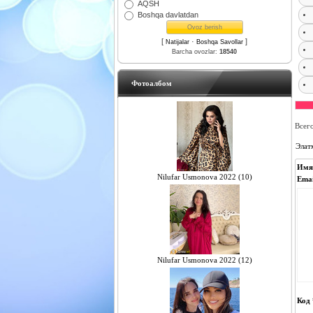
AQSH
Boshqa davlatdan
[
·
]
Natijalar
Boshqa Savollar
Barcha ovozlar:
18540
Фотоалбом
Всег
Элат
Имя
Nilufar Usmonova 2022 (10)
Emai
Nilufar Usmonova 2022 (12)
Код 