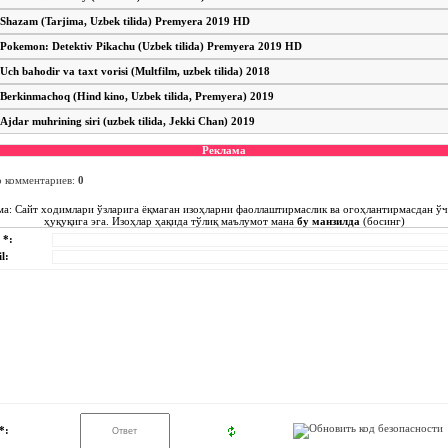
Shazam (Tarjima, Uzbek tilida) Premyera 2019 HD
Pokemon: Detektiv Pikachu (Uzbek tilida) Premyera 2019 HD
Uch bahodir va taxt vorisi (Multfilm, uzbek tilida) 2018
Berkinmachoq (Hind kino, Uzbek tilida, Premyera) 2019
Ajdar muhrining siri (uzbek tilida, Jekki Chan) 2019
Реклама
о комментариев
:
0
ма: Сайт ходимлари ўзларига ёқмаган изоҳларни фаоллаштирмаслик ва огоҳлантирмасдан ў
ҳуқуқига эга. Изоҳлар ҳақида тўлиқ маълумот мана
бу манзилда
(босинг)
 *:
l:
*: