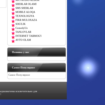
MP3 AUDIO ALBOM
SHERLAR OLAMI
SMS SHERLAR
MOBILE ALOQA
TEXNOLOGIYA
FIKR MULOXAZA
SOG'LIK
ComedyUz
TANLOVLAR
INTERNET TARMOG'I
AVTO OLAM
Новинка у нас
Самое Популярное
Самое Популярное
предназначены исключительно для
|