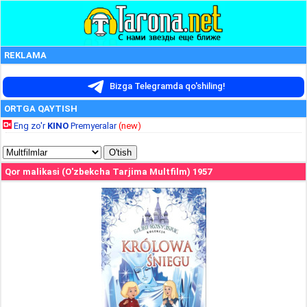
REKLAMA
Bizga Telegramda qo'shiling!
ORTGA QAYTISH
Eng zo'r
KINO
Premyeralar
(new)
Qor malikasi (O'zbekcha Tarjima Multfilm) 1957