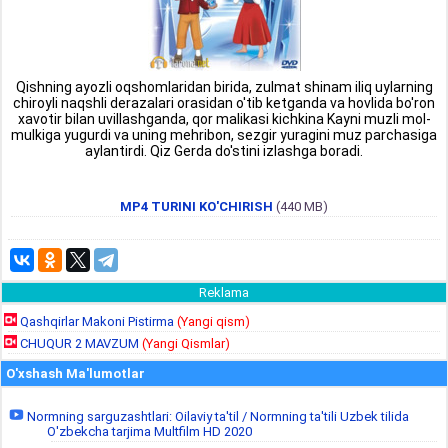
Qishning ayozli oqshomlaridan birida, zulmat shinam iliq uylarning
chiroyli naqshli derazalari orasidan o'tib ketganda va hovlida bo'ron
xavotir bilan uvillashganda, qor malikasi kichkina Kayni muzli mol-
mulkiga yugurdi va uning mehribon, sezgir yuragini muz parchasiga
aylantirdi. Qiz Gerda do'stini izlashga boradi.
MP4 TURINI KO'CHIRISH
(440 MB)
Reklama
Qashqirlar Makoni Pistirma
(Yangi qism)
CHUQUR 2 MAVZUM
(Yangi Qismlar)
O'xshash Ma'lumotlar
Normning sarguzashtlari: Oilaviy ta'til / Normning ta'tili Uzbek tilida
O'zbekcha tarjima Multfilm HD 2020