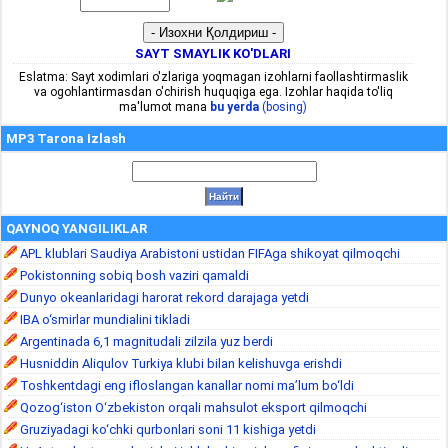
SAYT SMAYLIK KO'DLARI
Eslatma: Sayt xodimlari o'zlariga yoqmagan izohlarni faollashtirmaslik
va ogohlantirmasdan o'chirish huquqiga ega. Izohlar haqida to'liq
ma'lumot mana
bu yerda
(bosing)
MP3 Tarona Izlash
QAYNOQ YANGILIKLAR
APL klublari Saudiya Arabistoni ustidan FIFAga shikoyat qilmoqchi
Pokistonning sobiq bosh vaziri qamaldi
Dunyo okeanlaridagi harorat rekord darajaga yetdi
IBA o‘smirlar mundialini tikladi
Argentinada 6,1 magnitudali zilzila yuz berdi
Husniddin Aliqulov Turkiya klubi bilan kelishuvga erishdi
Toshkentdagi eng ifloslangan kanallar nomi ma’lum bo‘ldi
Qozog‘iston O‘zbekiston orqali mahsulot eksport qilmoqchi
Gruziyadagi ko‘chki qurbonlari soni 11 kishiga yetdi