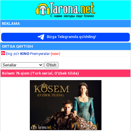
REKLAMA
Bizga Telegramda qo'shiling!
ORTGA QAYTISH
Eng zo'r
KINO
Premyeralar
(new)
Ko'sem 76 qism (Turk serial, O'zbek tilida)