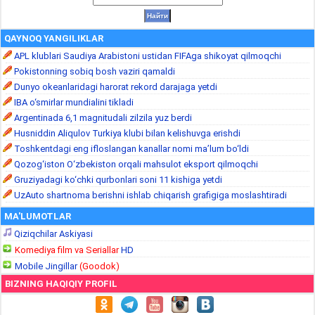
QAYNOQ YANGILIKLAR
APL klublari Saudiya Arabistoni ustidan FIFAga shikoyat qilmoqchi
Pokistonning sobiq bosh vaziri qamaldi
Dunyo okeanlaridagi harorat rekord darajaga yetdi
IBA o‘smirlar mundialini tikladi
Argentinada 6,1 magnitudali zilzila yuz berdi
Husniddin Aliqulov Turkiya klubi bilan kelishuvga erishdi
Toshkentdagi eng ifloslangan kanallar nomi ma’lum bo‘ldi
Qozog‘iston O‘zbekiston orqali mahsulot eksport qilmoqchi
Gruziyadagi ko‘chki qurbonlari soni 11 kishiga yetdi
UzAuto shartnoma berishni ishlab chiqarish grafigiga moslashtiradi
MA'LUMOTLAR
Qiziqchilar Askiyasi
Komediya film va Seriallar
HD
Mobile Jingillar
(Goodok)
BIZNING HAQIQIY PROFIL