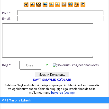
Имя *:
Email:
Код *:
SAYT SMAYLIK KO'DLARI
Eslatma: Sayt xodimlari o'zlariga yoqmagan izohlarni faollashtirmaslik
va ogohlantirmasdan o'chirish huquqiga ega. Izohlar haqida to'liq
ma'lumot mana
bu yerda
(bosing)
MP3 Tarona Izlash