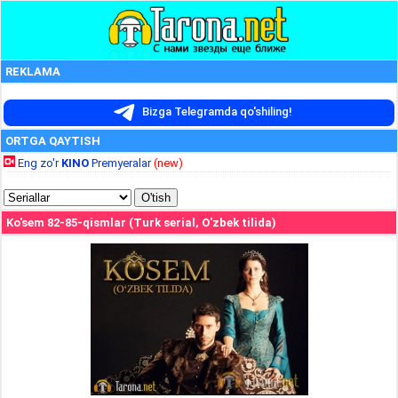
REKLAMA
Bizga Telegramda qo'shiling!
ORTGA QAYTISH
Eng zo'r
KINO
Premyeralar
(new)
Ko'sem 82-85-qismlar (Turk serial, O'zbek tilida)