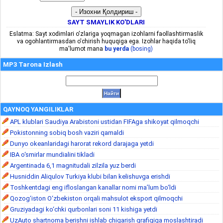
SAYT SMAYLIK KO'DLARI
Eslatma: Sayt xodimlari o'zlariga yoqmagan izohlarni faollashtirmaslik
va ogohlantirmasdan o'chirish huquqiga ega. Izohlar haqida to'liq
ma'lumot mana
bu yerda
(bosing)
MP3 Tarona Izlash
QAYNOQ YANGILIKLAR
APL klublari Saudiya Arabistoni ustidan FIFAga shikoyat qilmoqchi
Pokistonning sobiq bosh vaziri qamaldi
Dunyo okeanlaridagi harorat rekord darajaga yetdi
IBA o‘smirlar mundialini tikladi
Argentinada 6,1 magnitudali zilzila yuz berdi
Husniddin Aliqulov Turkiya klubi bilan kelishuvga erishdi
Toshkentdagi eng ifloslangan kanallar nomi ma’lum bo‘ldi
Qozog‘iston O‘zbekiston orqali mahsulot eksport qilmoqchi
Gruziyadagi ko‘chki qurbonlari soni 11 kishiga yetdi
UzAuto shartnoma berishni ishlab chiqarish grafigiga moslashtiradi