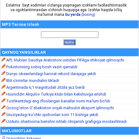
Eslatma: Sayt xodimlari o'zlariga yoqmagan izohlarni faollashtirmaslik
va ogohlantirmasdan o'chirish huquqiga ega. Izohlar haqida to'liq
ma'lumot mana
bu yerda
(bosing)
MP3 Tarona Izlash
QAYNOQ YANGILIKLAR
APL klublari Saudiya Arabistoni ustidan FIFAga shikoyat qilmoqchi
Pokistonning sobiq bosh vaziri qamaldi
Dunyo okeanlaridagi harorat rekord darajaga yetdi
IBA o‘smirlar mundialini tikladi
Argentinada 6,1 magnitudali zilzila yuz berdi
Husniddin Aliqulov Turkiya klubi bilan kelishuvga erishdi
Toshkentdagi eng ifloslangan kanallar nomi ma’lum bo‘ldi
Qozog‘iston O‘zbekiston orqali mahsulot eksport qilmoqchi
Gruziyadagi ko‘chki qurbonlari soni 11 kishiga yetdi
UzAuto shartnoma berishni ishlab chiqarish grafigiga moslashtiradi
MA'LUMOTLAR
Qiziqchilar Askiyasi