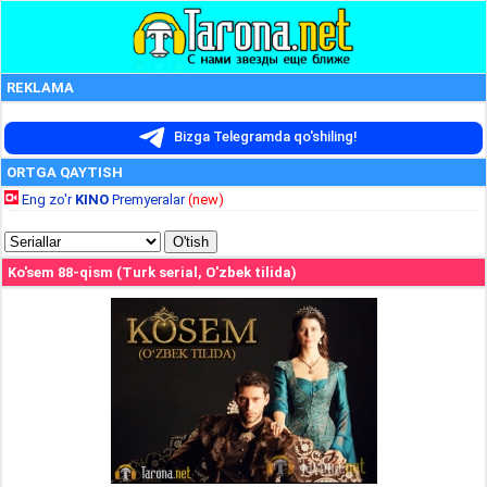
REKLAMA
Bizga Telegramda qo'shiling!
ORTGA QAYTISH
Eng zo'r
KINO
Premyeralar
(new)
Ko'sem 88-qism (Turk serial, O'zbek tilida)