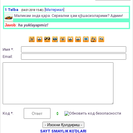
1
Telba
[
Материал
]
(04.01.2018 15:40)
Маликам энда қара. Сериални ҳам қўшасизларими? Админ!
Javob
:
ha yuklayapmiz!
Имя *:
Email:
Код *:
SAYT SMAYLIK KO'DLARI