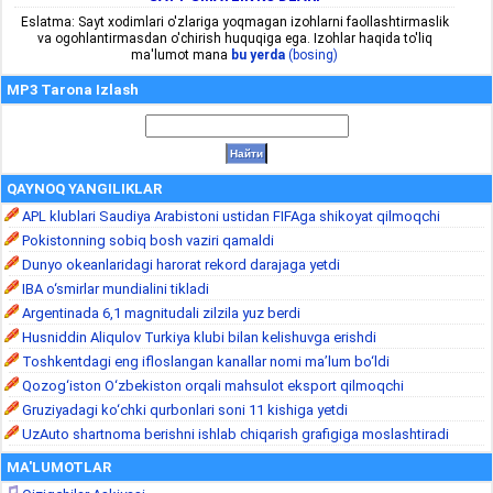
Eslatma: Sayt xodimlari o'zlariga yoqmagan izohlarni faollashtirmaslik
va ogohlantirmasdan o'chirish huquqiga ega. Izohlar haqida to'liq
ma'lumot mana
bu yerda
(bosing)
MP3 Tarona Izlash
QAYNOQ YANGILIKLAR
APL klublari Saudiya Arabistoni ustidan FIFAga shikoyat qilmoqchi
Pokistonning sobiq bosh vaziri qamaldi
Dunyo okeanlaridagi harorat rekord darajaga yetdi
IBA o‘smirlar mundialini tikladi
Argentinada 6,1 magnitudali zilzila yuz berdi
Husniddin Aliqulov Turkiya klubi bilan kelishuvga erishdi
Toshkentdagi eng ifloslangan kanallar nomi ma’lum bo‘ldi
Qozog‘iston O‘zbekiston orqali mahsulot eksport qilmoqchi
Gruziyadagi ko‘chki qurbonlari soni 11 kishiga yetdi
UzAuto shartnoma berishni ishlab chiqarish grafigiga moslashtiradi
MA'LUMOTLAR