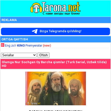
REKLAMA
Bizga Telegramda qo'shiling!
ORTGA QAYTISH
Eng zo'r
KINO
Premyeralar
(new)
Olamga Nur Sochgan Oy Barcha qismlar (Turk Serial, Uzbek tilida)
HD