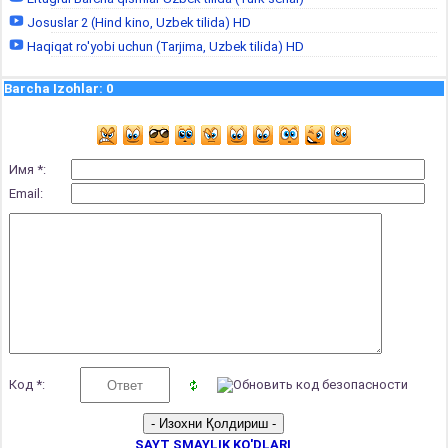
Josuslar 2 (Hind kino, Uzbek tilida) HD
Haqiqat ro'yobi uchun (Tarjima, Uzbek tilida) HD
Barcha Izohlar
:
0
Имя *:
Email:
Код *:
SAYT SMAYLIK KO'DLARI