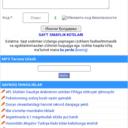
Код *:
SAYT SMAYLIK KO'DLARI
Eslatma: Sayt xodimlari o'zlariga yoqmagan izohlarni faollashtirmaslik
va ogohlantirmasdan o'chirish huquqiga ega. Izohlar haqida to'liq
ma'lumot mana
bu yerda
(bosing)
MP3 Tarona Izlash
QAYNOQ YANGILIKLAR
APL klublari Saudiya Arabistoni ustidan FIFAga shikoyat qilmoqchi
Pokistonning sobiq bosh vaziri qamaldi
Dunyo okeanlaridagi harorat rekord darajaga yetdi
IBA o‘smirlar mundialini tikladi
Argentinada 6,1 magnitudali zilzila yuz berdi
Husniddin Aliqulov Turkiya klubi bilan kelishuvga erishdi