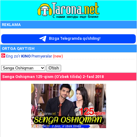
REKLAMA
Bizga Telegramda qo'shiling!
ORTGA QAYTISH
Eng zo'r
KINO
Premyeralar
(new)
Senga Oshiqman 125-qism (O'zbek tilida) 2-fasl 2018