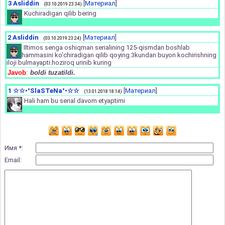
3
Asliddin
[
Материал
]
(03.10.2019 23:34)
Kuchiradigan qilib bering
2
Asliddin
[
Материал
]
(03.10.2019 23:24)
Iltimos senga oshiqman serialining 125-qismdan boshlab
hammasini ko'chiradigan qilib qoying.3kundan buyon kochirishning
iloji bulmayapti.hoziroq urinib kuring
Javob
:
boldi tuzatildi.
1
☆☆•°SlaSTeNa°•☆☆
[
Материал
]
(13.01.2018 18:14)
Hali ham bu serial davom etyaptimi
Имя *:
Email: