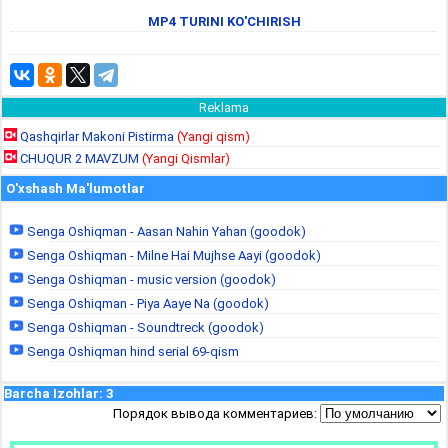
MP4 TURINI KO'CHIRISH
Reklama
Qashqirlar Makoni Pistirma
(Yangi qism)
CHUQUR 2 MAVZUM
(Yangi Qismlar)
O'xshash Ma'lumotlar
Senga Oshiqman - Aasan Nahin Yahan (goodok)
Senga Oshiqman - Milne Hai Mujhse Aayi (goodok)
Senga Oshiqman - music version (goodok)
Senga Oshiqman - Piya Aaye Na (goodok)
Senga Oshiqman - Soundtreck (goodok)
Senga Oshiqman hind serial 69-qism
Barcha Izohlar
:
3
Порядок вывода комментариев: