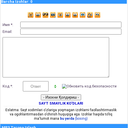
Barcha Izohlar
:
0
Имя *:
Email:
Код *:
SAYT SMAYLIK KO'DLARI
Eslatma: Sayt xodimlari o'zlariga yoqmagan izohlarni faollashtirmaslik
va ogohlantirmasdan o'chirish huquqiga ega. Izohlar haqida to'liq
ma'lumot mana
bu yerda
(bosing)
MP3 Tarona Izlash