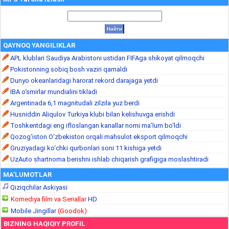
QAYNOQ YANGILIKLAR
APL klublari Saudiya Arabistoni ustidan FIFAga shikoyat qilmoqchi
Pokistonning sobiq bosh vaziri qamaldi
Dunyo okeanlaridagi harorat rekord darajaga yetdi
IBA o‘smirlar mundialini tikladi
Argentinada 6,1 magnitudali zilzila yuz berdi
Husniddin Aliqulov Turkiya klubi bilan kelishuvga erishdi
Toshkentdagi eng ifloslangan kanallar nomi ma’lum bo‘ldi
Qozog‘iston O‘zbekiston orqali mahsulot eksport qilmoqchi
Gruziyadagi ko‘chki qurbonlari soni 11 kishiga yetdi
UzAuto shartnoma berishni ishlab chiqarish grafigiga moslashtiradi
MA'LUMOTLAR
Qiziqchilar Askiyasi
Komediya film va Seriallar
HD
Mobile Jingillar
(Goodok)
BIZNING HAQIQIY PROFIL