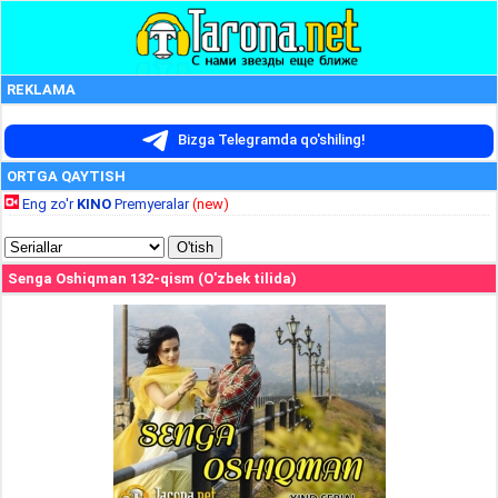
REKLAMA
Bizga Telegramda qo'shiling!
ORTGA QAYTISH
Eng zo'r
KINO
Premyeralar
(new)
Senga Oshiqman 132-qism (O'zbek tilida)