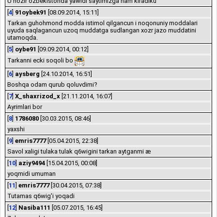
U hozir özbekistonda yawidi saytimizga ham kiradiku
[
4
]
91oybek91
[08.09.2014, 15:11]
Tarkan guhohmond modda istimol qilgancun i noqonuniy moddalari
uyuda saqlagancun uzoq muddatga sudlangan xozr jazo muddatini
utamoqda.
[
5
]
oybe91
[09.09.2014, 00:12]
Tarkanni ecki soqoli bo
[
6
]
aysberg
[24.10.2014, 16:51]
Boshqa odam qurub qoluvdimi?
[
7
]
X_shaxrizod_x
[21.11.2014, 16:07]
Ayrimlari bor
[
8
]
1786080
[30.03.2015, 08:46]
yaxshi
[
9
]
emris7777
[05.04.2015, 22:38]
Savol xaligi tulaka tulak q6wigini tarkan aytganmi æ
[
10
]
aziy9494
[15.04.2015, 00:08]
yoqmidi umuman
[
11
]
emris7777
[30.04.2015, 07:38]
Tutamas q6wig'i yoqadi
[
12
]
Nasiba111
[05.07.2015, 16:45]