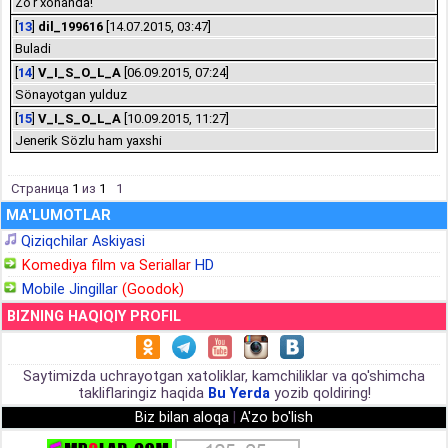
Zo'r xonanda!
[
13
]
dil_199616
[14.07.2015, 03:47]
Buladi
[
14
]
V_I_S_O_L_A
[06.09.2015, 07:24]
Sönayotgan yulduz
[
15
]
V_I_S_O_L_A
[10.09.2015, 11:27]
Jenerik Sözlu ham yaxshi
Страница
1
из
1
1
MA'LUMOTLAR
Qiziqchilar Askiyasi
Komediya film va Seriallar
HD
Mobile Jingillar
(Goodok)
BIZNING HAQIQIY PROFIL
Saytimizda uchrayotgan xatoliklar, kamchiliklar va qo'shimcha
takliflaringiz haqida
Bu Yerda
yozib qoldiring!
Biz bilan aloqa
|
A'zo bo'lish