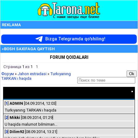
REKLAMA
Bizga Telegramda qo'shiling!
«BOSH SAXIFAGA QAYTISH
FORUM QOIDALARI
Страница
1
из
1
1
Форум
»
Jahon estradasi
»
Turkıyanıng
TARKAN ı haqıda
Turkıyanıng TARKAN ı haqıda
[
1
]
ADMIN
[04.09.2014, 12:03]
Turkıyanıng TARKAN ı haqıda
[
2
]
Mikki
[08.09.2014, 01:29]
U haqida malumot bilmiman...
[
3
]
Dilim92
[08.09.2014, 13:21]