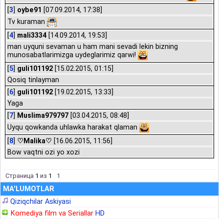
[
3
]
oybe91
[07.09.2014, 17:38]
Tv kuraman
[
4
]
mali3334
[14.09.2014, 19:53]
man uyquni sevaman u ham mani sevadi lekin bizning
munosabatlarimizga uydeglarimiz qarwi!
[
5
]
guli101192
[15.02.2015, 01:15]
Qosiq tinlayman
[
6
]
guli101192
[19.02.2015, 13:33]
Yaga
[
7
]
Muslima979797
[03.04.2015, 08:48]
Uyqu qowkanda uhlawka harakat qlaman
[
8
]
♡Malika♡
[16.06.2015, 11:56]
Bow vaqtni ozi yo xozi
Страница
1
из
1
1
MA'LUMOTLAR
Qiziqchilar Askiyasi
Komediya film va Seriallar
HD