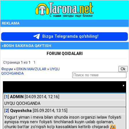
REKLAMA
Bizga Telegramda qo'shiling!
«BOSH SAXIFAGA QAYTISH
FORUM QOIDALARI
Страница
1
из
1
1
Форум
»
ERKIN MAVZULAR
»
UYQU
QOCHGANDA
UYQU QOCHGANDA
[
1
]
ADMIN
[04.09.2014, 12:16]
UYQU QOCHGANDA
[
2
]
Quyoshcha
[05.09.2014, 13:15]
Yogurt yiman i meva bilan shunda inson organizi iwlaw foliyati
ayniqsa miya nerv foliyati tinchlanadi kuyin uxlab qolaman,
chunki battar zo'riqish ko'p kassaliklani keltirib chiqaradi