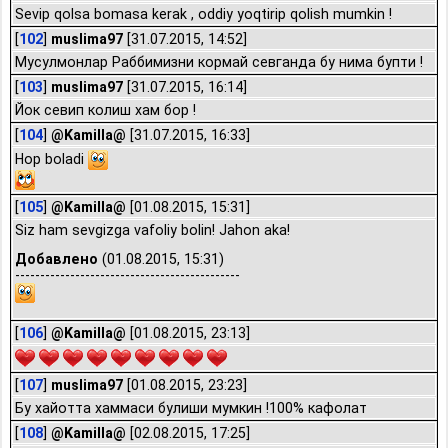
Sevip qolsa bomasa kerak , oddiy yoqtirip qolish mumkin !
[
102
]
muslima97
[31.07.2015, 14:52]
Мусулмонлар Раббимизни кормай севганда бу нима бупти !
[
103
]
muslima97
[31.07.2015, 16:14]
Йок севип колиш хам бор !
[
104
]
@Kamilla@
[31.07.2015, 16:33]
Hop boladi
[
105
]
@Kamilla@
[01.08.2015, 15:31]
Siz ham sevgizga vafoliy bolin! Jahon aka!
Добавлено
(01.08.2015, 15:31)
---------------------------------------------
[
106
]
@Kamilla@
[01.08.2015, 23:13]
[
107
]
muslima97
[01.08.2015, 23:23]
Бу хайотта хаммаси булиши мумкин !100% кафолат
[
108
]
@Kamilla@
[02.08.2015, 17:25]