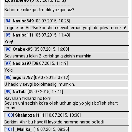
Добавлено
(01.07.2015, 12:12)
---------------------------------------------
Bahor ne nikizga Jim dib yozgansiz?
[
94
]
Nasiba349
[03.07.2015, 10:25]
Togri etas Adil!Bir korishda seviah emas yoqtirib qoliw mumkin!
[
95
]
Nasiba111
[05.07.2015, 11:43]
Yoq!
[
96
]
Otabek95
[05.07.2015, 16:00]
Sevishmasu lekin 2-korishga qiziqish mumkin
[
97
]
Nasiba97
[08.07.2015, 11:19]
Yo'q
[
98
]
nigora787
[09.07.2015, 07:12]
U haqiqiy sevgi bo'lolmasligi mumkin.
[
99
]
NaTaLi
[09.07.2015, 17:41]
Ravshan fikrlariz noto'ri!
Sevish uni sezish ko'ra olish uchun qiz yo yigit bo'lish shart
emas.
[
100
]
Shahnoza1111
[10.07.2015, 13:38]
Barkim! Ahir bu hayot!Hayotda hamma narsa bo'ladi!
[
101
]
_Malika_
[18.07.2015, 08:36]