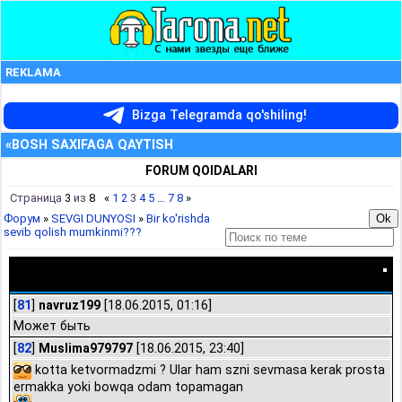
REKLAMA
Bizga Telegramda qo'shiling!
«BOSH SAXIFAGA QAYTISH
FORUM QOIDALARI
Страница
3
из
8
«
1
2
3
4
5
…
7
8
»
Форум
»
SEVGI DUNYOSI
»
Bir ko'rishda
sevib qolish mumkinmi???
Bir ko'rishda sevib qolish mumkinmi???
[
81
]
navruz199
[18.06.2015, 01:16]
Может быть
[
82
]
Muslima979797
[18.06.2015, 23:40]
kotta ketvormadzmi ? Ular ham szni sevmasa kerak prosta
ermakka yoki bowqa odam topamagan