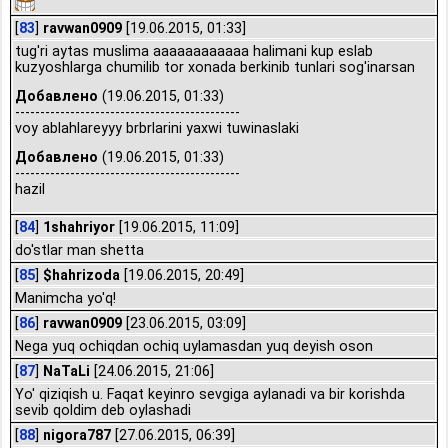
[
83
]
ravwan0909
[19.06.2015, 01:33]
tug'ri aytas muslima aaaaaaaaaaaa halimani kup eslab
kuzyoshlarga chumilib tor xonada berkinib tunlari sog'inarsan
Добавлено
(19.06.2015, 01:33)
---------------------------------------------
voy ablahlareyyy brbrlarini yaxwi tuwinaslaki
Добавлено
(19.06.2015, 01:33)
---------------------------------------------
hazil
[
84
]
1shahriyor
[19.06.2015, 11:09]
do'stlar man shetta
[
85
]
$hahrizoda
[19.06.2015, 20:49]
Manimcha yo'q!
[
86
]
ravwan0909
[23.06.2015, 03:09]
Nega yuq ochiqdan ochiq uylamasdan yuq deyish oson
[
87
]
NaTaLi
[24.06.2015, 21:06]
Yo' qiziqish u. Faqat keyinro sevgiga aylanadi va bir korishda
sevib qoldim deb oylashadi
[
88
]
nigora787
[27.06.2015, 06:39]