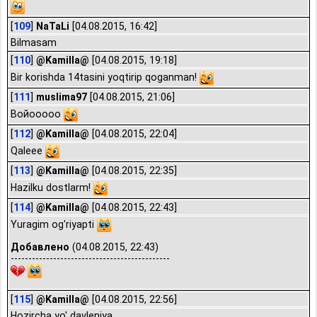
[
109
]
NaTaLi
[04.08.2015, 16:42]
Bilmasam
[
110
]
@Kamilla@
[04.08.2015, 19:18]
Bir korishda 14tasini yoqtirip qoganman!
[
111
]
muslima97
[04.08.2015, 21:06]
Войооооо
[
112
]
@Kamilla@
[04.08.2015, 22:04]
Qaleee
[
113
]
@Kamilla@
[04.08.2015, 22:35]
Hazilku dostlarm!
[
114
]
@Kamilla@
[04.08.2015, 22:43]
Yuragim og'riyapti
Добавлено
(04.08.2015, 22:43)
---------------------------------------------
[
115
]
@Kamilla@
[04.08.2015, 22:56]
Hozircha yo' davleniya