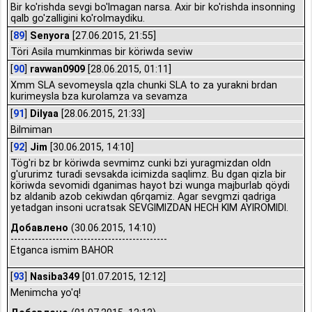
Bir ko'rishda sevgi bo'lmagan narsa. Axir bir ko'rishda insonning
qalb go'zalligini ko'rolmaydiku.
[
89
]
Senyora
[27.06.2015, 21:55]
Töri Asila mumkinmas bir köriwda seviw
[
90
]
ravwan0909
[28.06.2015, 01:11]
Xmm SLA sevomeysla qzla chunki SLA to za yurakni brdan
kurimeysla bza kurolamza va sevamza
[
91
]
Dilyaa
[28.06.2015, 21:33]
Bilmiman
[
92
]
Jim
[30.06.2015, 14:10]
Tög'ri bz br köriwda sevmimz cunki bzi yuragmizdan oldn
g'ururimz turadi sevsakda icimizda saqlimz. Bu dgan qizla bir
köriwda sevomidi dganimas hayot bzi wunga majburlab qöydi
bz aldanib azob cekiwdan q6rqamiz. Agar sevgmzi qadriga
yetadgan insoni ucratsak SEVGIMIZDAN HECH KIM AYIROMIDI.
Добавлено
(30.06.2015, 14:10)
---------------------------------------------
Etganca ismim BAHOR
[
93
]
Nasiba349
[01.07.2015, 12:12]
Menimcha yo'q!