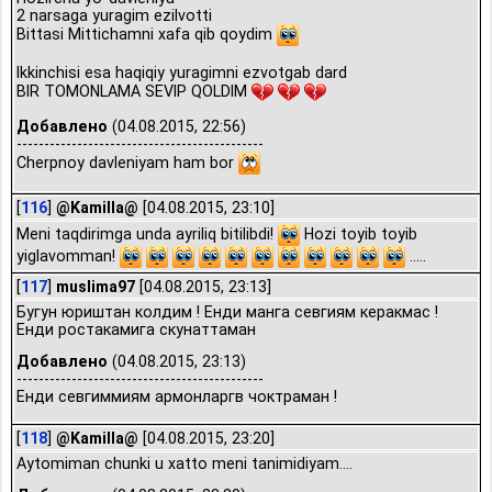
2 narsaga yuragim ezilvotti
Bittasi Mittichamni xafa qib qoydim
Ikkinchisi esa haqiqiy yuragimni ezvotgab dard
BIR TOMONLAMA SEVIP QOLDIM
Добавлено
(04.08.2015, 22:56)
---------------------------------------------
Cherpnoy davleniyam ham bor
[
116
]
@Kamilla@
[04.08.2015, 23:10]
Meni taqdirimga unda ayriliq bitilibdi!
Hozi toyib toyib
yiglavomman!
.....
[
117
]
muslima97
[04.08.2015, 23:13]
Бугун юриштан колдим ! Енди манга севгиям керакмас !
Енди ростакамига скунаттаман
Добавлено
(04.08.2015, 23:13)
---------------------------------------------
Енди севгиммиям армонларгв чоктраман !
[
118
]
@Kamilla@
[04.08.2015, 23:20]
Aytomiman chunki u xatto meni tanimidiyam....