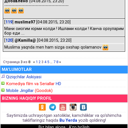
Добавлено
(04.08.2015, 23:20)
---------------------------------------------
[
119
]
muslima97
[04.08.2015, 23:20]
Мани оиогим юрми колди ! Ишлами колди ! Канча орзуларим
бор еди ....
[
120
]
@Kamilla@
[04.08.2015, 23:20]
Muslima yaqnda men ham sizga oxshap qolamanov
Страница
3
из
8
«
1
2
3
4
5
…
7
8
»
MA'LUMOTLAR
Qiziqchilar Askiyasi
Komediya film va Seriallar
HD
Mobile Jingillar
(Goodok)
BIZNING HAQIQIY PROFIL
Saytimizda uchrayotgan xatoliklar, kamchiliklar va qo'shimcha
takliflaringiz haqida
Bu Yerda
yozib qoldiring!
Biz bilan aloqa
|
A'zo bo'lish