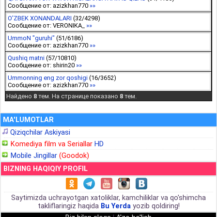
Сообщение от:
azizkhan770
»»
O'ZBEK XONANDALARI
(
32
/
4298
)
Сообщение от:
VERONIKA_
»»
UmmoN "guruhi"
(
51
/
6186
)
Сообщение от:
azizkhan770
»»
Qushiq matni
(
57
/
10810
)
Сообщение от:
shirin20
»»
Ummonning eng zor qoshigi
(
16
/
3652
)
Сообщение от:
azizkhan770
»»
Найдено
8
тем. На странице показано
8
тем.
MA'LUMOTLAR
Qiziqchilar Askiyasi
Komediya film va Seriallar
HD
Mobile Jingillar
(Goodok)
BIZNING HAQIQIY PROFIL
Saytimizda uchrayotgan xatoliklar, kamchiliklar va qo'shimcha
takliflaringiz haqida
Bu Yerda
yozib qoldiring!