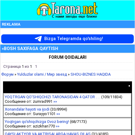
REKLAMA
Bizga Telegramda qo'shiling!
«BOSH SAXIFAGA QAYTISH
FORUM QOIDALARI
Страница
1
из
1
1
Форум
»
Yulduzlar olami / Мир звезд
»
SHOU-BIZNES HAQIDA
SHOU-BIZNES HAQIDA
YOQTRGAN QO'SHIQCHIZI TARONASIDAN 4 QATOR . . .
(
109
/
11834
)
Сообщение от:
zumrad991
»»
Xonandalar hayoti va ijodi
(
33
/
8994
)
Сообщение от:
Surayyo1101
»»
Yoqtrgan qo'shiqchizga Ovoz bering!
(
68
/
7173
)
Сообщение от:
azizkhan770
»»
QAYSI AKTYOR VA AKTRISALARGA HAVAS QILAS
(
31
/
4185
)