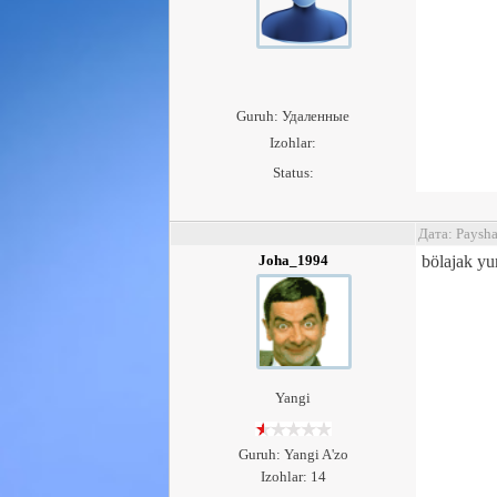
Guruh: Удаленные
Izohlar:
Status:
Дата: Paysh
Joha_1994
bölajak yu
Yangi
Guruh: Yangi A'zo
Izohlar: 14