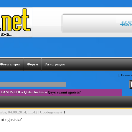
Фотогалерея
Форум
Регистрация
[
Новые 
ALANUVCHI
»
Qizlar bo'limi
»
Qaysi soxani egasisiz?
anba, 04.09.2014, 11:42 | Сообщение #
1
ni egasisiz?