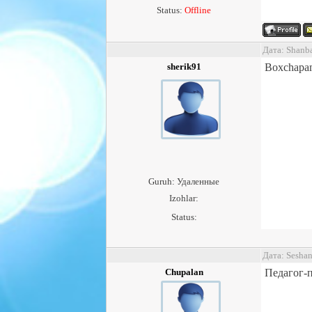
Status:
Offline
Дата: Shanb
sherik91
Boxchapa
Guruh: Удаленные
Izohlar:
Status:
Дата: Sesha
Chupalan
Педагог-п