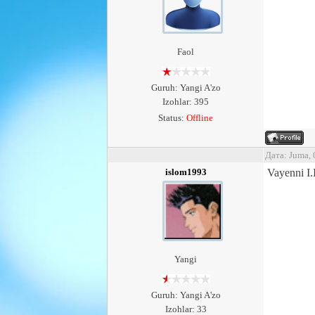
Faol
Guruh: Yangi A'zo
Izohlar: 395
Status:
Offline
Дата: Juma,
islom1993
Vayenni I.I
Yangi
Guruh: Yangi A'zo
Izohlar: 33