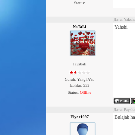
Status:
Дата: Yaksh
NaTaLi
Yahshi
Tajribali
Guruh: Yangi A'zo
Izohlar: 552
Status:
Offline
Дата: Paysh
Elyor1997
Bulajak ha