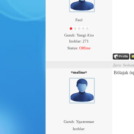
Faol
Guruh: Yangi A'zo
Izohlar: 271
Status:
Offline
Дата: Sesha
¤malina¤
Bölajak öq
Guruh: Удаленные
Izohlar: