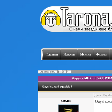
Главная
Новости
Музика
Филмы
1
Страница
1
из
2
2
»
Форум
»
MUXLIS VA FOYD
Qaysi soxani egasisiz?
Дата: Paysh
ADMIN
Qaysi soxa