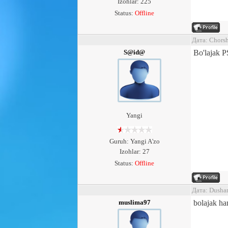
Izohlar: 225
Status:
Offline
Дата: Chors
S@id@
Bo'lajak
Yangi
Guruh: Yangi A'zo
Izohlar: 27
Status:
Offline
Дата: Dusha
muslima97
bolajak ha