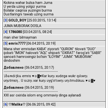
Kickina wahar bulsa ham Juma
U yerda uzing yolgiz yurma
Bolalar caqirsa yuzingni burma
Dustlaringni tawab uzing surma
[
3
]
GOLD_BOY
[25.03.2015, 13:14]
JUMA MUBORAK DOSLA
[
4
]
1786080
[03.04.2015, 08:24]
man sher bilmayman
[
5
]
emris7777
[06.04.2015, 20:19]
Mana sher emrisdan KABA" ziyorati "QURON" tilovati "DUO"
ijobati "IMON" halovati "AQL" shijoati "OXIRAT" farog'ati "SABR"
qanoati hamroxingiz bo'lsin "ILOYIM" "JUMA" "MUBORAK"
dindoshim
Добавлено
(06.04.2015, 20:17)
---------------------------------------------
⤵δฉฑძเţƙฉ emris ♥☺▓♥Xar kυηι xυdσga wυkr qιlιwηι
υηυtmεη... U sιzηι xar kuηι υyg'σtιwηι υηιtmιdιkuu..♥☺▓♥
Добавлено
(06.04.2015, 20:19)
---------------------------------------------
XXI asr oxirida islom eng ommaviy dinga aylanadi
[
6
]
♡Malika♡
[06.06.2015, 09:42]