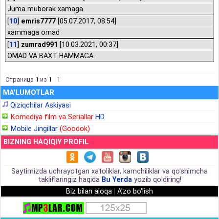
Juma muborak xamaga
[
10
]
emris7777
[05.07.2017, 08:54]
xammaga omad
[
11
]
zumrad991
[10.03.2021, 00:37]
OMAD VA BAXT HAMMAGA.
Страница
1
из
1
1
MA'LUMOTLAR
Qiziqchilar Askiyasi
Komediya film va Seriallar
HD
Mobile Jingillar
(Goodok)
BIZNING HAQIQIY PROFIL
Saytimizda uchrayotgan xatoliklar, kamchiliklar va qo'shimcha
takliflaringiz haqida
Bu Yerda
yozib qoldiring!
Biz bilan aloqa
|
A'zo bo'lish