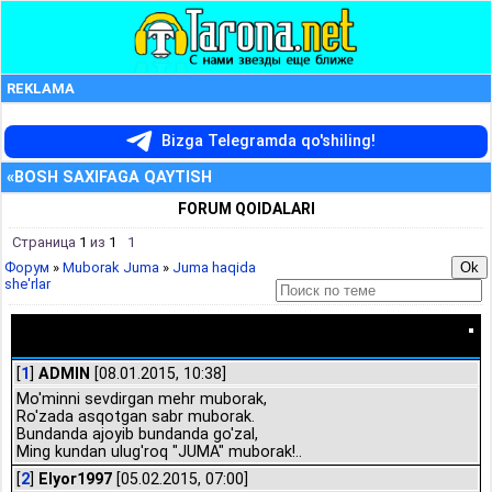
REKLAMA
Bizga Telegramda qo'shiling!
«BOSH SAXIFAGA QAYTISH
FORUM QOIDALARI
Страница
1
из
1
1
Форум
»
Muborak Juma
»
Juma haqida
she'rlar
Juma haqida she'rlar
[
1
]
ADMIN
[08.01.2015, 10:38]
Mo'minni sevdirgan mehr muborak,
Ro'zada asqotgan sabr muborak.
Bundanda ajoyib bundanda go'zal,
Ming kundan ulug'roq "JUMA" muborak!..
[
2
]
Elyor1997
[05.02.2015, 07:00]