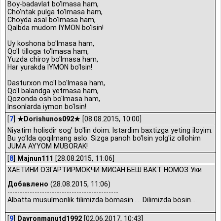
Boy-badavlat bo'lmasa ham,
Cho'ntak pulga to'lmasa ham,
Choyda asal bo'lmasa ham,
Qalbda mudom IYMON bo'lsin!
Uy koshona bo'lmasa ham,
Qo'l tilloga to'lmasa ham,
Yuzda chiroy bo'lmasa ham,
Har yurakda IYMON bo'lsin!
Dasturxon mo'l bo'lmasa ham,
Qo'l balandga yetmasa ham,
Qozonda osh bo'lmasa ham,
Insonlarda iymon bo'lsin!
[
7
]
★Dorishunos092★
[08.08.2015, 10:00]
Niyatim holisdir sog' bo'lin doim. Istardim baxtizga yeting iloyim.
Bu yo'lda qoqilmang aslo. Sizga panoh bo'lsin yolg'iz ollohim
JUMA AYYOM MUBORAK!
[
8
]
Majnun111
[28.08.2015, 11:06]
ХАЁТИНИ ОЗГАРТИРМОКЧИ МИСАН.БЕШ ВАКТ НОМОЗ Уки
Добавлено
(28.08.2015, 11:06)
---------------------------------------------
Albatta musulmonlik tilimizda bömasin..... Dilimizda bösin....
[
9
]
Davronmanutd1992
[02.06.2017, 10:43]