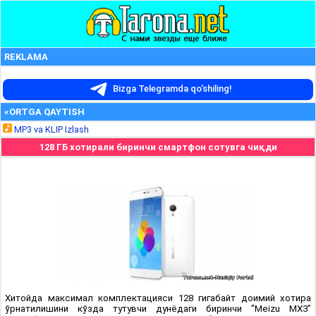
REKLAMA
Bizga Telegramda qo'shiling!
«ORTGA QAYTISH
MP3 va KLIP Izlash
128 ГБ хотирали биринчи смартфон сотувга чиқди
Хитойда максимал комплектацияси 128 гигабайт доимий хотира
ўрнатилишини кўзда тутувчи дунёдаги биринчи "Meizu MX3”