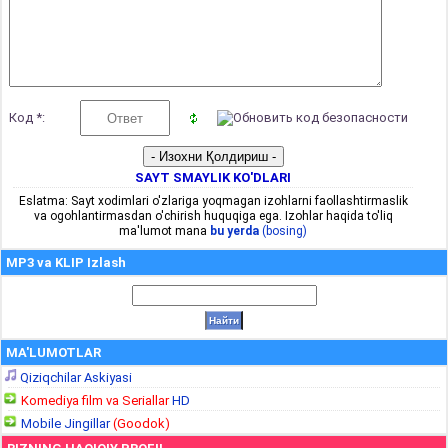
Код *:
SAYT SMAYLIK KO'DLARI
Eslatma: Sayt xodimlari o'zlariga yoqmagan izohlarni faollashtirmaslik
va ogohlantirmasdan o'chirish huquqiga ega. Izohlar haqida to'liq
ma'lumot mana
bu yerda
(bosing)
MP3 va KLIP Izlash
MA'LUMOTLAR
Qiziqchilar Askiyasi
Komediya film va Seriallar
HD
Mobile Jingillar
(Goodok)