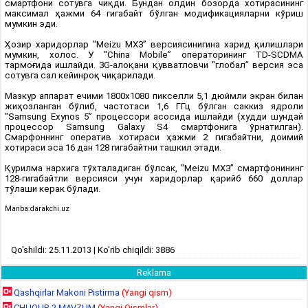
смартфони сотувга чиқди. Бундан олдин бозорда хотирасининг
максимал ҳажми 64 гигабайт бўлган модификацияларни кўриш
мумкин эди.
Ҳозир харидорлар "Meizu MX3” версиясинигина харид қилишлари
мумкин, холос. У "China Mobile” операторининг TD-SCDMA
тармоғида ишлайди. 3G-алоқани қувватловчи "глобал” версия эса
сотувга сал кейинроқ чиқарилади.
Мазкур аппарат ечими 1800x1080 пикселли 5,1 дюймли экран билан
жиҳозланган бўлиб, частотаси 1,6 ГГц бўлган саккиз ядроли
"Samsung Exynos 5” процессори асосида ишлайди (худди шундай
процессор Samsung Galaxy S4 смартфонига ўрнатилган).
Смарфоннинг оператив хотираси ҳажми 2 гигабайтни, доимий
хотираси эса 16 дан 128 гигабайтни ташкил этади.
Қурилма нархига тўхталадиган бўлсак, "Meizu MX3” смартфонининг
128-гигабайтли версияси учун харидорлар қарийб 660 доллар
тўлаши керак бўлади.
Manba:darakchi.uz
Qo'shildi: 25.11.2013 | Ko'rib chiqildi: 3886
Reklama
Qashqirlar Makoni Pistirma
(Yangi qism)
CHUQUR 2 MAVZUM
(Yangi Qismlar)