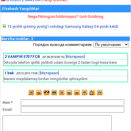
O'xshash Yangiliklar
Nega Fikringizni bildirmaysiz? Izoh Qoldiring
13 yoshli qizning yostig‘i ostidagi Samsung Galaxy S4 yonib ketdi
Barcha Izohlar
:
2
Порядок вывода комментариев:
2
VAMPIR 5757 FCB
[
Материал
]
(01.08.2014 00:16)
Xitoyda telefon qirilib yotibdi odam bowiga 2 tadan togri kesa kere
1
bek
[
Материал
]
(05.12.2013 15:39)
Narxini maydalamay birdan mingdollar qilmaydimi
Имя *:
Email: