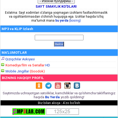
SAYT SMAYLIK KO'DLARI
Eslatma: Sayt xodimlari o'zlariga yoqmagan izohlarni faollashtirmaslik
va ogohlantirmasdan o'chirish huquqiga ega. Izohlar haqida to'liq
ma'lumot mana
bu yerda
(bosing)
MP3 va KLIP Izlash
MA'LUMOTLAR
Qiziqchilar Askiyasi
Komediya film va Seriallar
HD
Mobile Jingillar
(Goodok)
BIZNING HAQIQIY PROFIL
Saytimizda uchrayotgan xatoliklar, kamchiliklar va qo'shimcha takliflaringiz
haqida
Bu Yerda
yozib qoldiring!
Biz bilan aloqa
|
A'zo bo'lish