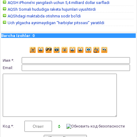
AQSH iPhone’ni yangilash uchun 5,4 milliard dollar sarfladi
AQSh Somali hududiga raketa hujumlari uyushtirdi
AQShdagi maktabda otishma sodir bo‘ldi
Uch yilgacha aynimaydigan “harbiylar pitssasi” yaratildi
Barcha Izohlar
:
0
Имя *:
Email:
Код *: