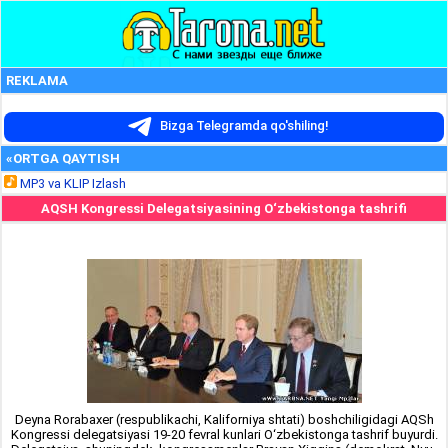
REKLAMA
Bizga Telegramda qo'shiling!
«ORTGA QAYTISH
MP3 va KLIP Izlash
AQSH Kongressi Delegatsiyasining O‘zbekistonga tashrifi
Deyna Rorabaxer (respublikachi, Kaliforniya shtati) boshchiligidagi AQSh
Kongressi delegatsiyasi 19-20 fevral kunlari O‘zbekistonga tashrif buyurdi.