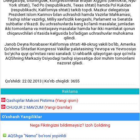
Delegatsiya, shuningdek, kongressmenlar Brayan Xiggins (demokrat, Nyu-
York shtati), Ted Po (respublikachi, Texas shtati) hamda Pol Kukdan
(respublikachi, Kaliforniya shtati) tarkib topdi. Mazkur delegatsiya
Prezident Islom Karimov bilan uchrashdi hamda Vazirlar Mahkamasi,
Tashqi ishlar vazirligi, Milliy xavfsizlik kengashi, Parlament va Senatda
suhbatlar o‘tkazdi. Bu uchrashuvlarda keng ko‘lamli masalalar, jumladan
ikki tomonlama va mintaqaviy masalalar hamda har ikki mamlakat qonun
chiqaruvchilari o‘rtasida kelgusida bo‘ladigan uchrashuvlar muhokama
qilindi.
Janob Deyna Rorabaxer Kaliforniya shtati 48-okrug vakili bo‘lib, Amerika
Qo‘shma Shtatlari Kongressi Vakillar palatasining Yevropa va Yevroosiyo
bo‘yicha quyi qo‘mitasi raisi sanaladi. U rahbarlik qilayotgan quyi qo‘mita
AQShning Markaziy Osiyodagi tashqi siyosatiga doir muhim tomonlarni
nazorat qiladi.
Qo'shildi: 22.02.2013 | Ko'rib chiqildi: 3655
Reklama
Qashqirlar Makoni Pistirma
(Yangi qism)
CHUQUR 2 MAVZUM
(Yangi Qismlar)
O'xshash Yangiliklar
Nega Fikringizni bildirmaysiz? Izoh Qoldiring
AQShga "Nemo" bo‘roni yopirildi