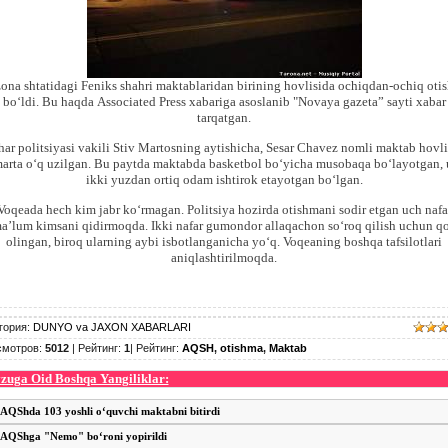
zona shtatidagi Feniks shahri maktablaridan birining hovlisida ochiqdan-ochiq oti
bo‘ldi.
Bu haqda Associated Press xabariga asoslanib "Novaya gazeta” sayti xabar
tarqatgan.
har politsiyasi vakili Stiv Martosning aytishicha, Sesar Chavez nomli maktab hovli
arta o‘q uzilgan. Bu paytda maktabda basketbol bo‘yicha musobaqa bo‘layotgan,
ikki yuzdan ortiq odam ishtirok etayotgan bo‘lgan.
Voqeada hech kim jabr ko‘rmagan. Politsiya hozirda otishmani sodir etgan uch nafa
a’lum kimsani qidirmoqda. Ikki nafar gumondor allaqachon so‘roq qilish uchun qo
olingan, biroq ularning aybi isbotlanganicha yo‘q. Voqeaning boshqa tafsilotlari
aniqlashtirilmoqda.
гория
:
DUNYO va JAXON XABARLARI
смотров
:
5012
|
Рейтинг
:
1
|
Рейтинг
:
AQSH
,
otishma
,
Maktab
uga Oid Boshqa Yangiliklar:
AQShda 103 yoshli o‘quvchi maktabni bitirdi
AQShga "Nemo" bo‘roni yopirildi