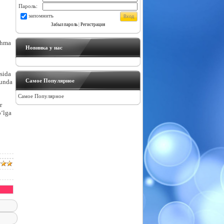
Пароль:
запомнить
Забыл пароль
|
Регистрация
shma
Новинка у нас
sida
Самое Популярное
 unda
Самое Популярное
r
‘lga