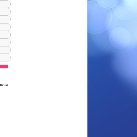
чириш