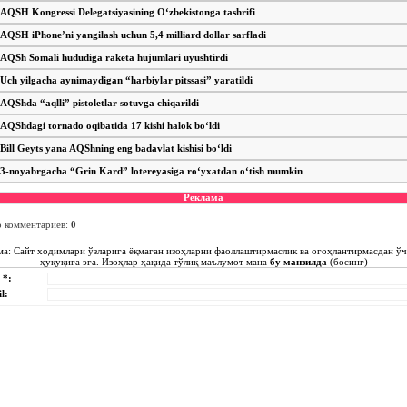
AQSH Kongressi Delegatsiyasining O‘zbekistonga tashrifi
AQSH iPhone’ni yangilash uchun 5,4 milliard dollar sarfladi
AQSh Somali hududiga raketa hujumlari uyushtirdi
Uch yilgacha aynimaydigan “harbiylar pitssasi” yaratildi
AQShda “aqlli” pistoletlar sotuvga chiqarildi
AQShdagi tornado oqibatida 17 kishi halok bo‘ldi
Bill Geyts yana AQShning eng badavlat kishisi bo‘ldi
3-noyabrgacha “Grin Kard” lotereyasiga ro‘yxatdan o‘tish mumkin
Реклама
о комментариев
:
0
ма: Сайт ходимлари ўзларига ёқмаган изоҳларни фаоллаштирмаслик ва огоҳлантирмасдан ў
ҳуқуқига эга. Изоҳлар ҳақида тўлиқ маълумот мана
бу манзилда
(босинг)
 *:
l: