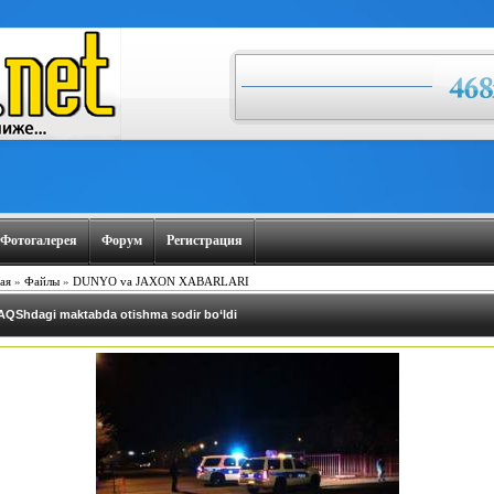
Фотогалерея
Форум
Регистрация
ая
»
Файлы
»
DUNYO va JAXON XABARLARI
AQShdagi maktabda otishma sodir bo‘ldi