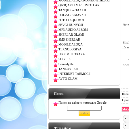
MOBILE ALOQA KOMPANIYALARI
QIZIQARLI MA'LUMOTLAR
TANQID va TAXLIL
DOLZARB MAVZU
FOTO TAQDIMOT
Ari
SEVGI DUNYOSI
MP3 AUDIO ALBOM
SHERLAR OLAMI
SMS SHERLAR
Sha
MOBILE ALOQA
15 m
TEXNOLOGIYA
FIKR MULOXAZA
SOG'LIK
ComedyUz
nom
TANLOVLAR
INTERNET TARMOG'I
AVTO OLAM
Поиск
Кате
Про
Поиск на сайте с помощью Google
Mavz
Фотоалбом