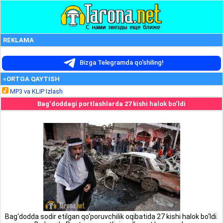
REKLAMA
Bizga Telegramda qo'shiling!
«ORTGA QAYTISH
MP3 va KLIP Izlash
Bag‘doddagi portlashlarda 27 kishi halok bo‘ldi
Bag‘dodda sodir etilgan qo‘poruvchilik oqibatida 27 kishi halok bo‘ldi.