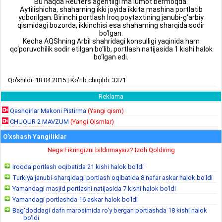
Bu haqda Reuters agentligi ma’lumot bermoqda.
Aytilishicha, shaharning ikki joyida ikkita mashina portlatib
yuborilgan. Birinchi portlash Iroq poytaxtining janubi-g‘arbiy
qismidagi bozorda, ikkinchisi esa shaharning sharqida sodir
bo‘lgan.
Kecha AQShning Arbil shahridagi konsulligi yaqinida ham
qo‘poruvchilik sodir etilgan bo‘lib, portlash natijasida 1 kishi halok
bo‘lgan edi.
Qo'shildi: 18.04.2015 | Ko'rib chiqildi: 3371
Reklama
Qashqirlar Makoni Pistirma
(Yangi qism)
CHUQUR 2 MAVZUM
(Yangi Qismlar)
O'xshash Yangiliklar
Nega Fikringizni bildirmaysiz? Izoh Qoldiring
Iroqda portlash oqibatida 21 kishi halok bo‘ldi
Turkiya janubi-sharqidagi portlash oqibatida 8 nafar askar halok bo‘ldi
Yamandagi masjid portlashi natijasida 7 kishi halok bo‘ldi
Yamandagi portlashda 16 askar halok bo‘ldi
Bag‘doddagi dafn marosimida ro‘y bergan portlashda 18 kishi halok
bo‘ldi