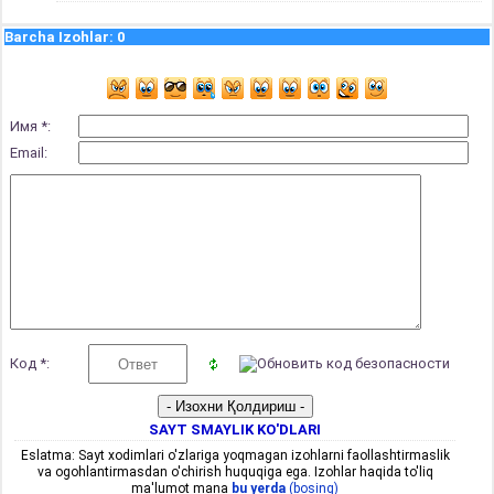
Barcha Izohlar
:
0
Имя *:
Email:
Код *:
SAYT SMAYLIK KO'DLARI
Eslatma: Sayt xodimlari o'zlariga yoqmagan izohlarni faollashtirmaslik
va ogohlantirmasdan o'chirish huquqiga ega. Izohlar haqida to'liq
ma'lumot mana
bu yerda
(bosing)