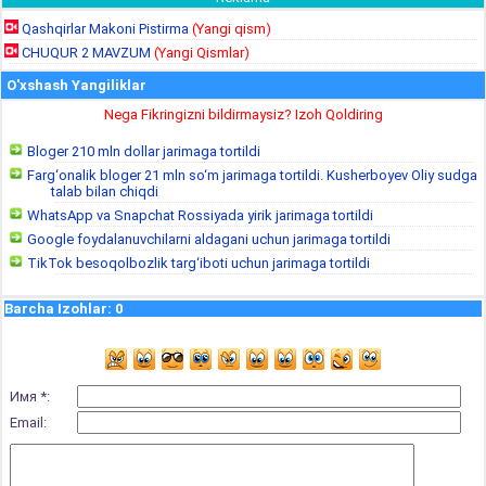
Qashqirlar Makoni Pistirma
(Yangi qism)
CHUQUR 2 MAVZUM
(Yangi Qismlar)
O'xshash Yangiliklar
Nega Fikringizni bildirmaysiz? Izoh Qoldiring
Bloger 210 mln dollar jarimaga tortildi
Farg‘onalik bloger 21 mln so‘m jarimaga tortildi. Kusherboyev Oliy sudga
talab bilan chiqdi
WhatsApp va Snapchat Rossiyada yirik jarimaga tortildi
Google foydalanuvchilarni aldagani uchun jarimaga tortildi
TikTok besoqolbozlik targ‘iboti uchun jarimaga tortildi
Barcha Izohlar
:
0
Имя *:
Email: