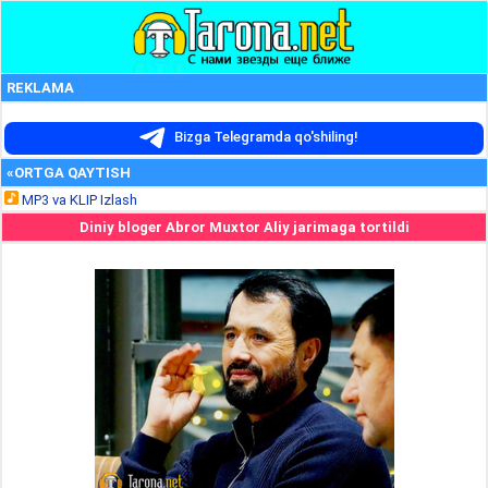
REKLAMA
Bizga Telegramda qo'shiling!
«ORTGA QAYTISH
MP3 va KLIP Izlash
Diniy bloger Abror Muxtor Aliy jarimaga tortildi