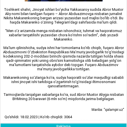
Toshkent shahri, Jinoyat ishlari bo‘yicha Yakkasaroy sudida Abror Muxtor
Aliy nomi bilan tanilgan fuqaro – Abror Abduazimovga nisbatan jurnalist
Nikita Makarenkoning bergan arizasi yuzasidan sud majlisi bo‘lib o‘tdi. Bu
haqda Makarenko o‘zining Telegram'dagi sahifasida ma’lum qildi.
“Men o‘z arizamda menga nisbatan ishonchsiz, tuhmat va haqoratomuz
xabarlar tarqatilishi yuzasidan chora ko‘rishni so‘radim”, deb yozadi
Makarenko.
Ma’lum qilinishicha, sudya ishni har tomonlama ko‘rib chiqib, fuqaro Abror
Abduazimovni O‘zbekiston Respublikasi Ma’muriy javobgarlik to‘g‘risidagi
kodeksning 202-2-moddasi birinchi qismida nazarda tutilgan holda shaxs
qadr-qimmatini yoki uning obro‘sini kamsitishga olib keladigan yolg‘on
ma’lumotlarni tarqatishda aybdor deb topgan. Fuqaro Abduazimov
ma’muriy javobgarlikka tortilgan.
Makarenkoning so‘zlariga ko‘ra, sudya haqoratli so‘zlar mavjudligi sababli
ishni jinoyat ishi tarkibiga o‘zgartirish to‘g‘risidagi iltimosnomani
qanoatlantirmagan.
Tarmoqlarda tarqalgan xabarlarga ko‘ra, sud Abror Muxtor Aliyga nisbatan
BHMning 20 baravari (6 mln so‘m) miqdorida jarima belgilagan.
Manba: "qalampir.uz"
Qo'shildi: 18.02.2023 | Ko'rib chiqildi: 3064
Reklama