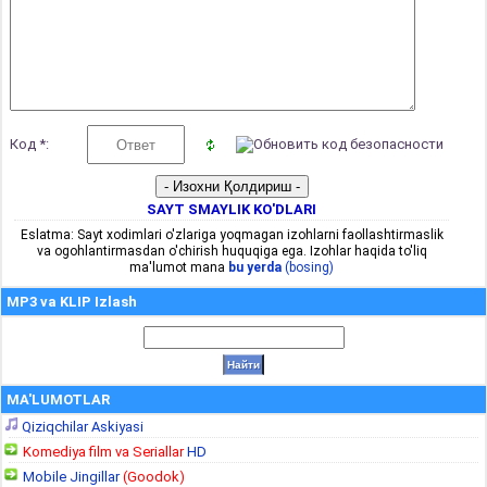
Код *:
SAYT SMAYLIK KO'DLARI
Eslatma: Sayt xodimlari o'zlariga yoqmagan izohlarni faollashtirmaslik
va ogohlantirmasdan o'chirish huquqiga ega. Izohlar haqida to'liq
ma'lumot mana
bu yerda
(bosing)
MP3 va KLIP Izlash
MA'LUMOTLAR
Qiziqchilar Askiyasi
Komediya film va Seriallar
HD
Mobile Jingillar
(Goodok)