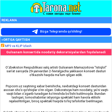
REKLAMA
Bizga Telegramda qo'shiling!
«ORTGA QAYTISH
MP3 va KLIP Izlash
Gulsanam konsertida noodatiy dekoratsiyalardan foydalanadi
O‘zbekiston Respublikasi xalq artisti Gulsanam Mamazoitova "Istiqlol”
san’at saroyida 29-yanvardan 2-fevralgacha yakkaxon konsert dasturi
o‘tkazishi haqida ma’lum qilgan edik.
Popcorn.uz saytining xabar berishicha, navbatdagi konsert dasturidan
asosan sho‘x qo‘shiqlar o‘rin olgan.
Dekoratsiya ham noodatiy, ya’ni vaqti-
vaqti bilan o‘zgarib turadigan ko‘rinishda bo‘lishi kutilmoqda. Bundan
tashqari, tomoshabinlar ixtiyoriga spektakl ham havola etilishi
rejalashtirilgan, biroq spektakl haqida to‘liq tafsilotlar berilmagan.