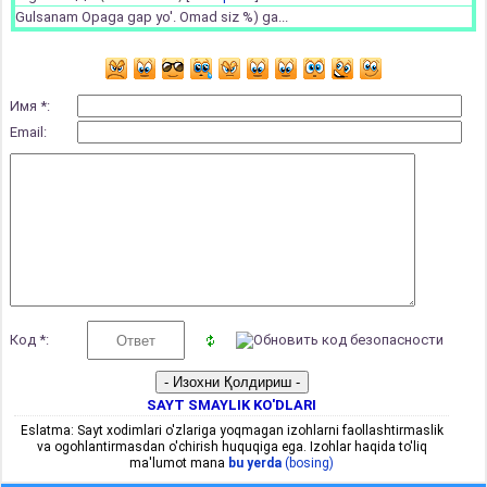
Gulsanam Opaga gap yo'. Omad siz %) ga...
Имя *:
Email:
Код *:
SAYT SMAYLIK KO'DLARI
Eslatma: Sayt xodimlari o'zlariga yoqmagan izohlarni faollashtirmaslik
va ogohlantirmasdan o'chirish huquqiga ega. Izohlar haqida to'liq
ma'lumot mana
bu yerda
(bosing)