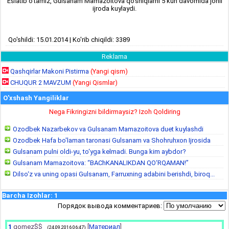
Eslatib o‘tamiz, Gulsanam Mamazoitova qo‘shiqlarni 5 kun davomida jonli
ijroda kuylaydi.
Qo'shildi: 15.01.2014 | Ko'rib chiqildi: 3389
Reklama
Qashqirlar Makoni Pistirma
(Yangi qism)
CHUQUR 2 MAVZUM
(Yangi Qismlar)
O'xshash Yangiliklar
Nega Fikringizni bildirmaysiz? Izoh Qoldiring
Ozodbek Nazarbekov va Gulsanam Mamazoitova duet kuylashdi
Ozodbek Hafa bo'laman taronasi Gulsanam va Shohruhxon Ijrosida
Gulsanam pulni oldi-yu, to‘yga kelmadi. Bunga kim aybdor?
Gulsanam Mamazoitova: “BAChKANALIKDAN QO‘RQAMAN!”
Dilso‘z va uning opasi Gulsanam, Farruxning adabini berishdi, biroq...
Barcha Izohlar
:
1
Порядок вывода комментариев:
1
gomez$$
[
Материал
]
(24.09.2016 06:47)