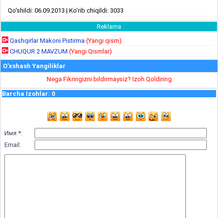
Qo'shildi: 06.09.2013 | Ko'rib chiqildi: 3033
Reklama
Qashqirlar Makoni Pistirma
(Yangi qism)
CHUQUR 2 MAVZUM
(Yangi Qismlar)
O'xshash Yangiliklar
Nega Fikringizni bildirmaysiz? Izoh Qoldiring
Barcha Izohlar
:
0
Имя *:
Email: