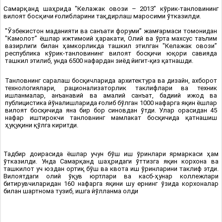
Самарқанд шаҳрида "Келажак овози – 2013” кўрик-танловининг
вилоят босқичи ғолибларини тақдирлаш маросими ўтказилди.
"Ўзбекистон маданияти ва санъати форуми” жамғармаси томонидан
"Камолот” ёшлар ижтимоий ҳаракати, Олий ва ўрта махсус таълим
вазирлиги билан ҳамкорликда ташкил этилган "Келажак овози”
республика кўрик-танловининг вилоят босқичи юқори савияда
ташкил этилиб, унда 6500 нафардан зиёд йигит-қиз қатнашди.
Танловнинг саралаш босқичларида архитектура ва дизайн, ахборот
технологиялари, рационализаторлик таклифлари ва техник
ишланмалар, анъанавий ва амалий санъат, бадиий ижод ва
публицистика йўналишларида ғолиб бўлган 1000 нафарга яқин ёшлар
вилоят босқичида яна бир бор синовдан ўтди. Улар орасидан 45
нафар иштирокчи танловнинг мамлакат босқичида қатнашиш
ҳуқуқини қўлга киритди.
Тадбир доирасида ёшлар учун бўш иш ўринлари ярмаркаси ҳам
ўтказилди. Унда Самарқанд шаҳридаги ўттизга яқин корхона ва
ташкилот уч юздан ортиқ бўш ва квота иш ўринларини таклиф этди.
Вилоятдаги олий ўқув юртлари ва касб-ҳунар коллежлари
битирувчиларидан 160 нафарга яқини шу ернинг ўзида корхоналар
билан шартнома тузиб, ишга йўлланма олди