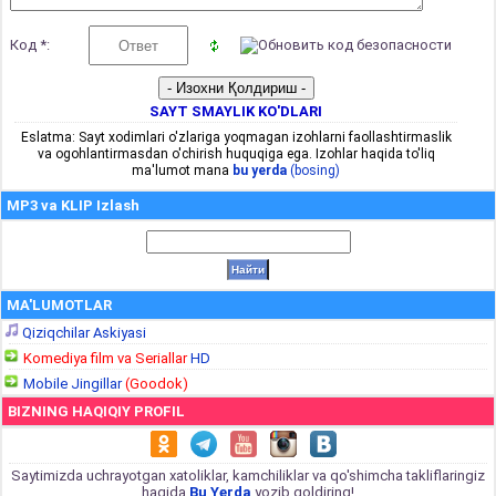
Код *:
SAYT SMAYLIK KO'DLARI
Eslatma: Sayt xodimlari o'zlariga yoqmagan izohlarni faollashtirmaslik
va ogohlantirmasdan o'chirish huquqiga ega. Izohlar haqida to'liq
ma'lumot mana
bu yerda
(bosing)
MP3 va KLIP Izlash
MA'LUMOTLAR
Qiziqchilar Askiyasi
Komediya film va Seriallar
HD
Mobile Jingillar
(Goodok)
BIZNING HAQIQIY PROFIL
Saytimizda uchrayotgan xatoliklar, kamchiliklar va qo'shimcha takliflaringiz
haqida
Bu Yerda
yozib qoldiring!