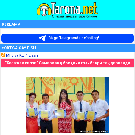
REKLAMA
Bizga Telegramda qo'shiling!
«ORTGA QAYTISH
MP3 va KLIP Izlash
"Келажак овози" Самарқанд босқичи ғолиблари тақдирланди