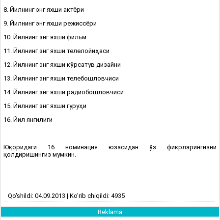
8. Йилнинг энг яхши актёри
9. Йилнинг энг яхши режиссёри
10. Йилнинг энг яхши фильм
11. Йилнинг энг яхши телелойиҳаси
12. Йилнинг энг яхши кўрсатув дизайни
13. Йилнинг энг яхши телебошловчиси
14. Йилнинг энг яхши радиобошловчиси
15. Йилнинг энг яхши гуруҳи
16. Йил янгилиги
Юқоридаги 16 номинация юзасидан ўз фикрларингизни
қолдиришингиз мумкин.
Qo'shildi: 04.09.2013 | Ko'rib chiqildi: 4935
Reklama