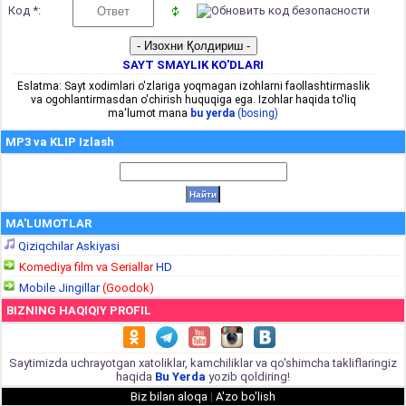
Код *:
SAYT SMAYLIK KO'DLARI
Eslatma: Sayt xodimlari o'zlariga yoqmagan izohlarni faollashtirmaslik
va ogohlantirmasdan o'chirish huquqiga ega. Izohlar haqida to'liq
ma'lumot mana
bu yerda
(bosing)
MP3 va KLIP Izlash
MA'LUMOTLAR
Qiziqchilar Askiyasi
Komediya film va Seriallar
HD
Mobile Jingillar
(Goodok)
BIZNING HAQIQIY PROFIL
Saytimizda uchrayotgan xatoliklar, kamchiliklar va qo'shimcha takliflaringiz
haqida
Bu Yerda
yozib qoldiring!
Biz bilan aloqa
|
A'zo bo'lish