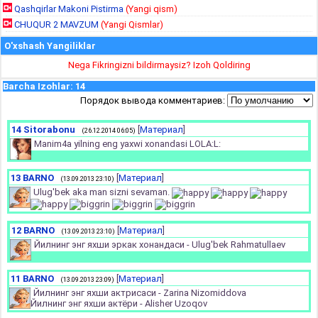
Qashqirlar Makoni Pistirma
(Yangi qism)
CHUQUR 2 MAVZUM
(Yangi Qismlar)
O'xshash Yangiliklar
Nega Fikringizni bildirmaysiz? Izoh Qoldiring
Barcha Izohlar
:
14
Порядок вывода комментариев:
14
Sitorabonu
[
Материал
]
(26.12.2014 06:05)
Manim4a yilning eng yaxwi xonandasi LOLA:L:
13
BARNO
[
Материал
]
(13.09.2013 23:10)
Ulug'bek aka man sizni sevaman.
12
BARNO
[
Материал
]
(13.09.2013 23:10)
Йилнинг энг яхши эркак хонандаси - Ulug'bek Rahmatullaev
11
BARNO
[
Материал
]
(13.09.2013 23:09)
Йилнинг энг яхши актрисаси - Zarina Nizomiddova
Йилнинг энг яхши актёри - Alisher Uzoqov