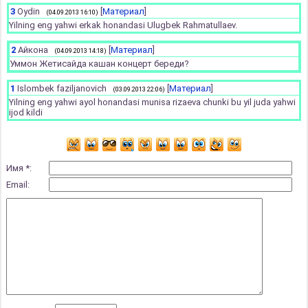
3
Oydin
[
Материал
]
(04.09.2013 16:10)
Yilning eng yahwi erkak honandasi Ulugbek Rahmatullaev.
2
Айкона
[
Материал
]
(04.09.2013 14:18)
Уммон Жетисайда кашан концерт береди?
1
Islombek faziljanovich
[
Материал
]
(03.09.2013 22:06)
Yilning eng yahwi ayol honandasi munisa rizaeva chunki bu yil juda yahwi
ijod kildi
Имя *:
Email: