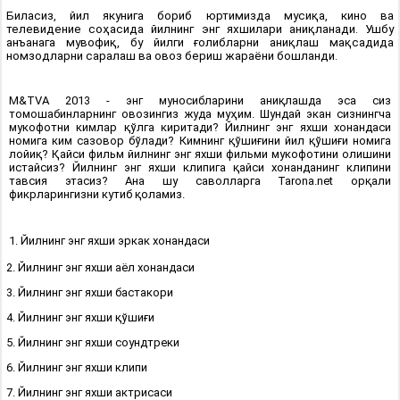
Биласиз, йил якунига бориб юртимизда мусиқа, кино ва
телевидение соҳасида йилнинг энг яхшилари аниқланади. Ушбу
анъанага мувофиқ, бу йилги ғолибларни аниқлаш мақсадида
номзодларни саралаш ва овоз бериш жараёни бошланди.
M&TVA 2013 - энг муносибларини аниқлашда эса сиз
томошабинларнинг овозингиз жуда муҳим. Шундай экан сизнингча
мукофотни кимлар қўлга киритади? Йилнинг энг яхши хонандаси
номига ким сазовор бўлади? Кимнинг қўшиғини йил қўшиғи номига
лойиқ? Қайси фильм йилнинг энг яхши фильми мукофотини олишини
истайсиз? Йилнинг энг яхши клипига қайси хонанданинг клипини
тавсия этасиз? Ана шу саволларга Tarona.net орқали
фикрларингизни кутиб қоламиз.
1. Йилнинг энг яхши эркак хонандаси
2. Йилнинг энг яхши аёл хонандаси
3. Йилнинг энг яхши бастакори
4. Йилнинг энг яхши қўшиғи
5. Йилнинг энг яхши соундтреки
6. Йилнинг энг яхши клипи
7. Йилнинг энг яхши актрисаси