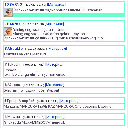
10
BARNO
[
Материал
]
(13.09.2013 23:09)
Йилнинг энг яхши радиобошловчиси-Dj.Rustambek
9
BARNO
[
Материал
]
(13.09.2013 23:08)
Yilning eng yaxshi guruhi - Ummon
Yilning eng yaxshi ayol qo'shiqchisi - Rayhon
Йилнинг энг яхши қўшиғи - Ulug'bek Raxmatullaev-Sog'inib
8
AbduLlo
[
Материал
]
(12.09.2013 22:23)
Manzura va yana Manzura
7
Takeshi
[
Материал
]
(10.09.2013 19:43)
ummon
lekin bolalar guruhi ham yomon emas
6
Айкона
[
Материал
]
(07.09.2013 00:55)
Жылдын ен уздик тобы-Уммон!
5
Ернар Аширбай
[
Материал
]
(05.09.2013 19:48)
Manzura. MANZURA I EWE RAZ MANZURA. Ona dostoina k etomu.
4
Mawxur
[
Материал
]
(05.09.2013 16:11)
Shaxzoda MUXAMMEDOVA munosib