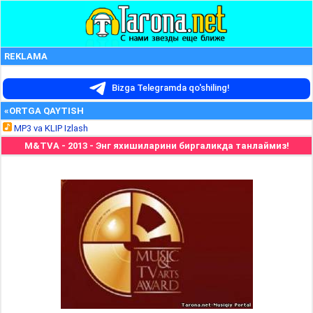
REKLAMA
Bizga Telegramda qo'shiling!
«ORTGA QAYTISH
MP3 va KLIP Izlash
M&TVA - 2013 - Энг яхишиларини биргаликда танлаймиз!