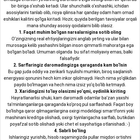
bir-biriga o‘xshab ketadi. Ular shunchalik o‘xshashki, ichidan
asosiylarini tanlab olib, rioya qilinsa har qanday odam ham omad
eshiklari kalitini qo‘lga kiritadi. Hozir, quyida berilgan tavsiyalar orqali
mana shunday asosiy qoidalarni bilib olasiz.
1. Faqat muhim bo‘lgan narsalarnigina sotib oling
O‘zingizning real ehtiyojlaringizni anglab yeting va ular bilan
murosaga kelib yashashni bilgan inson qimmatli mahoratga ega
bo‘lgan bo‘ladi. Umuman olganda bu sifat moliyaviy emas, balki
falsafiydir.
2. Sarflaringiz daromadingizga qaraganda kam bo‘lsin
Bu gap juda oddiy va zerikarli tuyulishi mumkin, biroq saqlanish
energiyasi qonunini hech kim inkor qilolmaydi. Hech nima yo‘qlikdan
paydo bo‘lmagan va hech nima izsiz yo‘q bo‘lib ketmaydi.
3. Xaridingizni to‘lay olasizmi yo‘qmi, oydinlik kiriting
Hayratlanarlisi shuki, kam daromadli odamlar ba’zan yaxshi
ta’minlanganlarga qaraganda ko‘proq pul sarflashadi. Faqat boy
bo‘lishga qaror qilmaganlargina oxirgi modeldagi smartfonni yoki
mashinani kreditga olishadi, oxirgi tiyinlarigacha sarflab, butikdan
poyafzal sotib olishadi yoki chet el sayohatiga otlanishadi.:-)
4. Sabrli bo‘ling
Ishlaringiz yurishib, hisob raqamingizda pullar miqdori ortishni