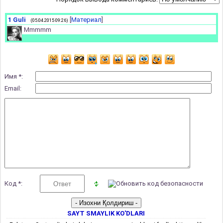
1
Guli
[
Материал
]
(05.04.2015 09:26)
Mmmmm
Имя *:
Email:
Код *:
SAYT SMAYLIK KO'DLARI