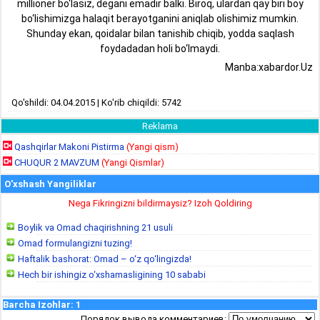
millioner bo‘lasiz, degani emadir balki. Biroq, ulardan qay biri boy
bo‘lishimizga halaqit berayotganini aniqlab olishimiz mumkin.
Shunday ekan, qoidalar bilan tanishib chiqib, yodda saqlash
foydadadan holi bo‘lmaydi.
Manba:xabardor.Uz
Qo'shildi: 04.04.2015 | Ko'rib chiqildi: 5742
Reklama
Qashqirlar Makoni Pistirma
(Yangi qism)
CHUQUR 2 MAVZUM
(Yangi Qismlar)
O'xshash Yangiliklar
Nega Fikringizni bildirmaysiz? Izoh Qoldiring
Boylik va Omad chaqirishning 21 usuli
Omad formulangizni tuzing!
Haftalik bashorat: Omad – o‘z qo‘lingizda!
Hech bir ishingiz o‘xshamasligining 10 sababi
Barcha Izohlar
:
1
Порядок вывода комментариев: