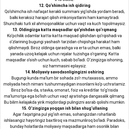
12. Qo‘shimcha ish qidiring
Qo‘shimcha ish nafaqat kerakli summani yig‘ishda yordam beradi,
balki keraksiz harajat qilish imkoniyatlarini ham kamaytiradi.
Shunchaki turli xil ahmoqonaliklar uchun vaqt va kuch topolmaysiz.
13. Oldingizga katta maqsadlar qo‘yishdan qo‘rqmang
Ko‘pchilik odamlar katta-katta maqsad qilishdan qo‘rqishadi va
o‘zlarining bugungi yashash tarzidan chiqishga harakat ham
qilishmaydi. Biroz oldinga qarashga va erta uchun emas, balki
yanada uzoq kelajak uchun rejalar tuzishga o‘rganing. Katta
maqsadlar o‘sish uchun kuch, sabab bo‘ladi. O‘zingizga ishoning,
siz hammasini eplaysiz.
14. Moliyaviy savodxonligingizni oshiring
Bugungi kunda ma’lum bir sohada zo‘r mutaxassis, ammo
moliyada hech nimani tushunmaydigan insonlarni ko‘p uchratamiz.
Biroz bo‘lsa-da, stavka, omonat, foiz va kreditlar to‘g‘risida
ma’lumotga ega bo‘lish uchun vaqt ajratishga dangasalik qilmang.
Bu bilim kelajakda yirik miqdordagi pulingizni asrab qolishi mumkin.
15. O‘zingizga yoqqan ish bilan shug‘ullaning
Agar faqatgina pul yig‘ish emas, sohangizdan rohatlanib
ishlasangiz hayotingiz baxtliroq va mazmunliroq bo‘ladi. Paradoks,
bunday holatlarda moliyaviy maqsadlarga ham osonlik bilan