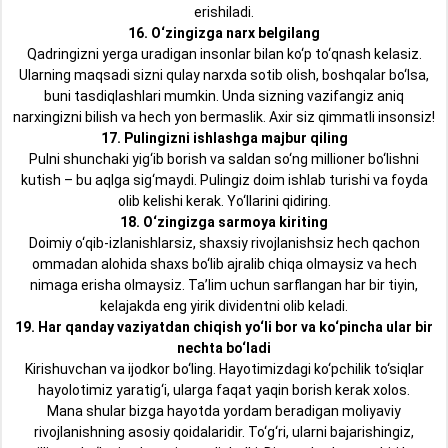
erishiladi.
16. O‘zingizga narx belgilang
Qadringizni yerga uradigan insonlar bilan ko‘p to‘qnash kelasiz.
Ularning maqsadi sizni qulay narxda sotib olish, boshqalar bo‘lsa,
buni tasdiqlashlari mumkin. Unda sizning vazifangiz aniq
narxingizni bilish va hech yon bermaslik. Axir siz qimmatli insonsiz!
17. Pulingizni ishlashga majbur qiling
Pulni shunchaki yig‘ib borish va saldan so‘ng millioner bo‘lishni
kutish – bu aqlga sig‘maydi. Pulingiz doim ishlab turishi va foyda
olib kelishi kerak. Yo‘llarini qidiring.
18. O‘zingizga sarmoya kiriting
Doimiy o‘qib-izlanishlarsiz, shaxsiy rivojlanishsiz hech qachon
ommadan alohida shaxs bo‘lib ajralib chiqa olmaysiz va hech
nimaga erisha olmaysiz. Ta’lim uchun sarflangan har bir tiyin,
kelajakda eng yirik dividentni olib keladi.
19. Har qanday vaziyatdan chiqish yo‘li bor va ko‘pincha ular bir
nechta bo‘ladi
Kirishuvchan va ijodkor bo‘ling. Hayotimizdagi ko‘pchilik to‘siqlar
hayolotimiz yaratig‘i, ularga faqat yaqin borish kerak xolos.
Mana shular bizga hayotda yordam beradigan moliyaviy
rivojlanishning asosiy qoidalaridir. To‘g‘ri, ularni bajarishingiz,