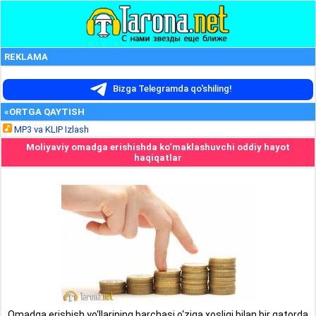
REKLAMA
Bizga Telegramda qo'shiling!
«ORTGA QAYTISH
MP3 va KLIP Izlash
Moliyaviy omadga erishishda ko‘maklashuvchi oddiy hayot
haqiqatlar
Omadga erishish yo‘llarining barchasi o‘ziga xosligi bilan bir qatorda