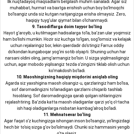
Ilk nuqtadayoq maqsadlarni belgilash muhim sanaladi. Agar siz
muhabbat, hurmat va baxtga erishish uchun boy bo‘lmoqchi
bo‘lsangiz unda siz kutgan natijangizga erisha olmaysiz. Zero,
haqiqiy tuyg‘ular qiymat bilan o‘lchanmaydi.
9. Tasodiflarga doim tayyor bo‘ling
Hayot g‘aroyib, u kutilmagan hadisalarga to‘la, ba’zan ular yoqimsiz
ham bo‘lishi mumkin. Hozir siz kuchga to‘lgan, sog‘lomsiz va kelajak
uchun rejalaringiz bor, lekin qaerdadir do‘stingiz Farrux oddiy
do‘kondan kungaboqar yog‘ini sotib olyapti. Shuning uchun har
narsani oldini oling, jamg‘armangiz bo‘lsin. U sizga yiqilmasligingiz
uchun, agar mobodo yiqilsangiz tezda o‘zingizni tiklab olish uchun
ko‘makdosh bo‘ladi.
10. Maoshingizning haqiqiy miqdorini aniqlab oling
Agarda siz yaxshigina maosh olsangiz-u, qarzlaringiz ham bo‘lsa,
sof daromadingizni to‘lanadigan qarzlarni chiqarib tashlab
hisoblang. Sof daromadingizga qarab qolgan ishlaringizni
rejalashtiring. Ba’zida katta maosh oladiganlar qarzi yo‘q o‘rtacha
ish haqi oladiganlarga nisbatan kambag‘alroq bo‘ladi.
11. Mehnatsevar bo‘ling
Agar faqat o‘z kuchingizga ishongan inson bo‘lsangiz, yo‘lingizdagi
hech bir to‘siq sizga g‘ov bo‘lolmaydi. Chunki siz hammasini yengib
o‘ta olasiz.