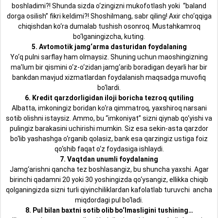
boshladimi?! Shunda sizda o‘zingizni mukofotlash yoki “baland
dorga osilish” fikri keldimi?! Shoshilmang, sabr qiling! Axir cho‘qqiga
chiqishdan ko‘ra dumalab tushish osonroq. Mustahkamroq
bo‘lganingizcha, kuting.
5. Avtomotik jamg‘arma dasturidan foydalaning
Yo‘q pulni sarflay ham olmaysiz. Shuning uchun maoshingizning
ma’lum bir qismini o‘z-o‘zidan jamg‘arib boradigan deyarli har bir
bankdan mavjud xizmatlardan foydalanish maqsadga muvofiq
bo‘lardi.
6. Kredit qarzdorligidan iloji boricha tezroq qutiling
Albatta, imkoningiz boridan ko‘ra qimmatroq, yaxshiroq narsani
sotib olishni istaysiz. Ammo, bu “imkoniyat” sizni qiynab qo‘yishi va
pulingiz barakasini uchirishi mumkin. Siz esa sekin-asta qarzdor
bo‘lib yashashga o‘rganib qolasiz, bank esa qarzingiz ustiga foiz
qo‘shib faqat o‘z foydasiga ishlaydi.
7. Vaqtdan unumli foydalaning
Jamg‘arishni qancha tez boshlasangiz, bu shuncha yaxshi. Agar
birinchi qadamni 20 yoki 30 yoshingizda qo‘ysangiz, ellikka chiqib
qolganingizda sizni turli qiyinchiliklardan kafolatlab turuvchi ancha
miqdordagi pul bo‘ladi.
8. Pul bilan baxtni sotib olib bo‘lmasligini tushining…