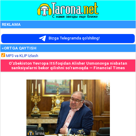
REKLAMA
Bizga Telegramda qo'shiling!
«ORTGA QAYTISH
MP3 va KLIP Izlash
O‘zbekiston Yevropa Ittifoqidan Alisher Usmonovga nisbatan
sanksiyalarni bekor qilishni so‘ramoqda — Financial Times