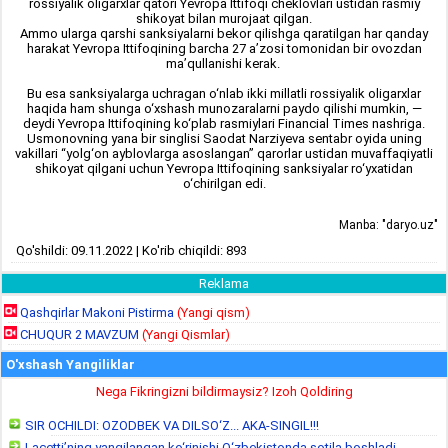
rossiyalik oligarxlar qatori Yevropa Ittifoqi cheklovlari ustidan rasmiy
shikoyat bilan murojaat qilgan.
Ammo ularga qarshi sanksiyalarni bekor qilishga qaratilgan har qanday
harakat Yevropa Ittifoqining barcha 27 a’zosi tomonidan bir ovozdan
ma’qullanishi kerak.
Bu esa sanksiyalarga uchragan o‘nlab ikki millatli rossiyalik oligarxlar
haqida ham shunga o‘xshash munozaralarni paydo qilishi mumkin, —
deydi Yevropa Ittifoqining ko‘plab rasmiylari Financial Times nashriga.
Usmonovning yana bir singlisi Saodat Narziyeva sentabr oyida uning
vakillari “yolg‘on ayblovlarga asoslangan” qarorlar ustidan muvaffaqiyatli
shikoyat qilgani uchun Yevropa Ittifoqining sanksiyalar ro‘yxatidan
o‘chirilgan edi.
Manba: "daryo.uz"
Qo'shildi: 09.11.2022 | Ko'rib chiqildi: 893
Reklama
Qashqirlar Makoni Pistirma
(Yangi qism)
CHUQUR 2 MAVZUM
(Yangi Qismlar)
O'xshash Yangiliklar
Nega Fikringizni bildirmaysiz? Izoh Qoldiring
SIR OCHILDI: OZODBEK VA DILSO‘Z... AKA-SINGIL!!!
Lacetti’ning yangilangan ko‘rinishi O‘zbekistonda sotila boshladi