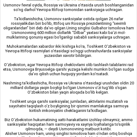
Usmonov fevral oyida, Rossiya va Ukraina o‘rtasida urush boshlanganidan
so‘ng darhol Yevropa Ittifoqi tomonidan sanksiyaga uchragan.
Ta’kidlanishicha, Usmonov sanksiyalar ostida qolgan 26 nafar
rossiyalikdan biri bo‘lib, Ittifoq uni Rossiya prezidentining “sevimli
oligarxlaridan” biri deb da’vo qilgan.Uning singlisi Gulbahor Ismoilova ham
Usmonovning 600 million dollarlik “Dilbar” yaxtasi kabi ba’zi mol-
mulklarining qonuniy egasi bo‘lganligi sababli sanksiyalarga uchragan.
Muhokamalardan xabardor ikki kishiga ko‘ra, Toshkent O‘zbekiston va
Yevropa Ittifoqi rasmiylari o‘rtasidagi so‘nggi uchrashuvlarda sanksiyalar
yuzasidan xavotir bildirgan.
O‘zbekiston, agar Yevropa Ittifoqi cheklovlarni olib tashlash talablarini rad
etsa, Usmonovga Bryusselga qarshi yuzaga kelishi mumkin bo‘lgan sudga
da’vo qilish uchun huquqiy yordam ko‘rsatadi.
Nashrning ta’kidlashicha, Rossiya va Ukraina o‘rtasidagi urushdan oldin 20
milliard dollarga yaqin boyligi bo‘lgan Usmonov o‘zi tug‘ilib o‘sgan
O‘zbekiston bilan yaqin aloqada bo‘lib kelgan.
Toshkent unga qarshi sanksiyalar, jumladan, aktivlarini muzlatish va
sayohatni taqiqlash o‘z boyligining bir qismini mamlakatga sarmoya
kiritish imkoniyatini cheklaganini ta’kidlagan.
Biz O‘zbekiston hukumatining xatti-harakatlarini izohlay olmaymiz, ammo
sanksiyalar haqiqatan ham sarmoyaviy va xayriya loyihalariga to‘sqinlik
qilmoqda, — deydi Usmonovning matbuot kotibi.
Alisher Usmonov ham, uning singlisi Ismoilova ham o‘ndan ortiq boshqa