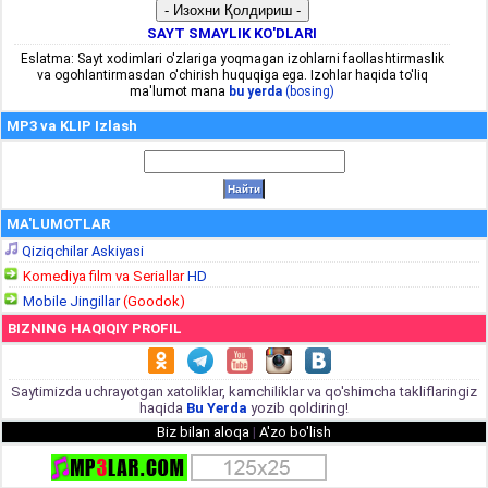
SAYT SMAYLIK KO'DLARI
Eslatma: Sayt xodimlari o'zlariga yoqmagan izohlarni faollashtirmaslik
va ogohlantirmasdan o'chirish huquqiga ega. Izohlar haqida to'liq
ma'lumot mana
bu yerda
(bosing)
MP3 va KLIP Izlash
MA'LUMOTLAR
Qiziqchilar Askiyasi
Komediya film va Seriallar
HD
Mobile Jingillar
(Goodok)
BIZNING HAQIQIY PROFIL
Saytimizda uchrayotgan xatoliklar, kamchiliklar va qo'shimcha takliflaringiz
haqida
Bu Yerda
yozib qoldiring!
Biz bilan aloqa
|
A'zo bo'lish