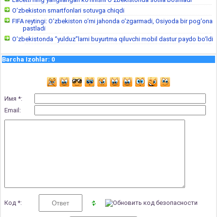
O‘zbekiston smartfonlari sotuvga chiqdi
FIFA reytingi: O‘zbekiston o‘rni jahonda o‘zgarmadi, Osiyoda bir pog‘ona
pastladi
O‘zbekistonda “yulduz”larni buyurtma qiluvchi mobil dastur paydo bo‘ldi
Barcha Izohlar
:
0
Имя *:
Email:
Код *: