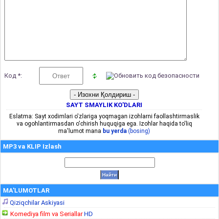
Код *:
SAYT SMAYLIK KO'DLARI
Eslatma: Sayt xodimlari o'zlariga yoqmagan izohlarni faollashtirmaslik
va ogohlantirmasdan o'chirish huquqiga ega. Izohlar haqida to'liq
ma'lumot mana
bu yerda
(bosing)
MP3 va KLIP Izlash
MA'LUMOTLAR
Qiziqchilar Askiyasi
Komediya film va Seriallar
HD