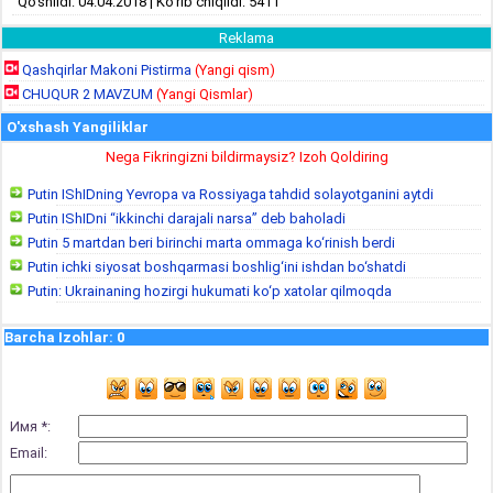
Qo'shildi: 04.04.2018 | Ko'rib chiqildi: 5411
Reklama
Qashqirlar Makoni Pistirma
(Yangi qism)
CHUQUR 2 MAVZUM
(Yangi Qismlar)
O'xshash Yangiliklar
Nega Fikringizni bildirmaysiz? Izoh Qoldiring
Putin IShIDning Yevropa va Rossiyaga tahdid solayotganini aytdi
Putin IShIDni “ikkinchi darajali narsa” deb baholadi
Putin 5 martdan beri birinchi marta ommaga ko‘rinish berdi
Putin ichki siyosat boshqarmasi boshlig‘ini ishdan bo‘shatdi
Putin: Ukrainaning hozirgi hukumati ko‘p xatolar qilmoqda
Barcha Izohlar
:
0
Имя *:
Email: