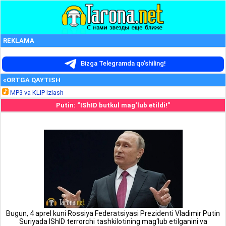
REKLAMA
Bizga Telegramda qo'shiling!
«ORTGA QAYTISH
MP3 va KLIP Izlash
Putin: “IShID butkul mag‘lub etildi!”
Bugun, 4 aprel kuni Rossiya Federatsiyasi Prezidenti Vladimir Putin
Suriyada IShID terrorchi tashkilotining mag‘lub etilganini va