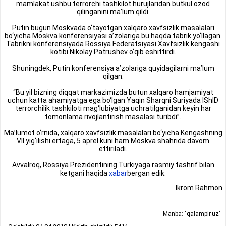
mamlakat ushbu terrorchi tashkilot hurujlaridan butkul ozod
qilinganini ma’lum qildi.
Putin bugun Moskvada o‘tayotgan xalqaro xavfsizlik masalalari
bo‘yicha Moskva konferensiyasi a’zolariga bu haqda tabrik yo‘llagan.
Tabrikni konferensiyada Rossiya Federatsiyasi Xavfsizlik kengashi
kotibi Nikolay Patrushev o‘qib eshittirdi.
Shuningdek, Putin konferensiya a’zolariga quyidagilarni ma’lum
qilgan:
“Bu yil bizning diqqat markazimizda butun xalqaro hamjamiyat
uchun katta ahamiyatga ega bo‘lgan Yaqin Sharqni Suriyada IShID
terrorchilik tashkiloti mag‘lubiyatga uchratilganidan keyin har
tomonlama rivojlantirish masalasi turibdi”.
Ma’lumot o‘rnida, xalqaro xavfsizlik masalalari bo‘yicha Kengashning
VII yig‘ilishi ertaga, 5 aprel kuni ham Moskva shahrida davom
ettiriladi.
Avvalroq, Rossiya Prezidentining Turkiyaga rasmiy tashrif bilan
ketgani haqida
xabar
bergan edik.
Ikrom Rahmon
Manba: "qalampir.uz"