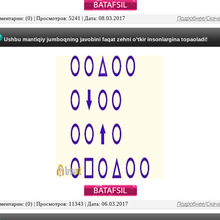
ентарии: (0) | Просмотров: 5241 | Дата: 08.03.2017
Ushbu mantiqiy jumboqning javobini faqat zehni o’tkir insonlargina topaoladi!
ентарии: (0) | Просмотров: 11343 | Дата: 06.03.2017