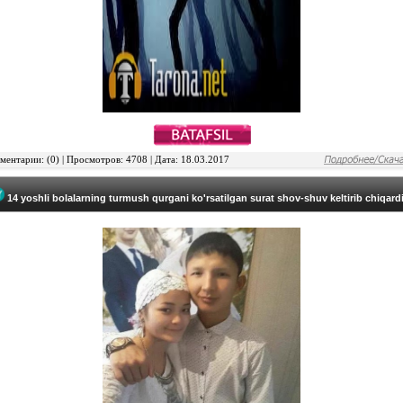
ентарии: (0) | Просмотров: 4708 | Дата: 18.03.2017
14 yoshli bolalarning turmush qurgani ko'rsatilgan surat shov-shuv keltirib chiqard