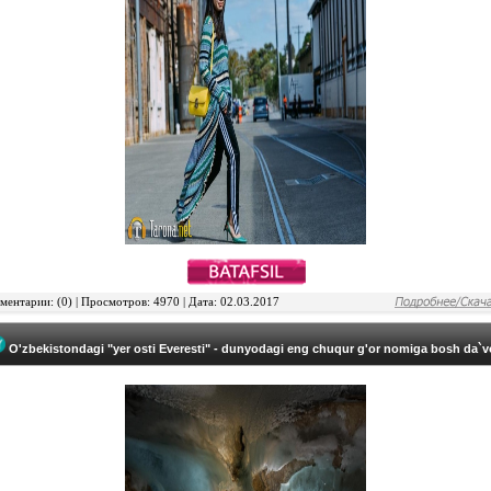
ентарии: (0) | Просмотров: 4970 | Дата: 02.03.2017
O'zbekistondagi "yer osti Everesti" - dunyodagi eng chuqur g'or nomiga bosh da`v