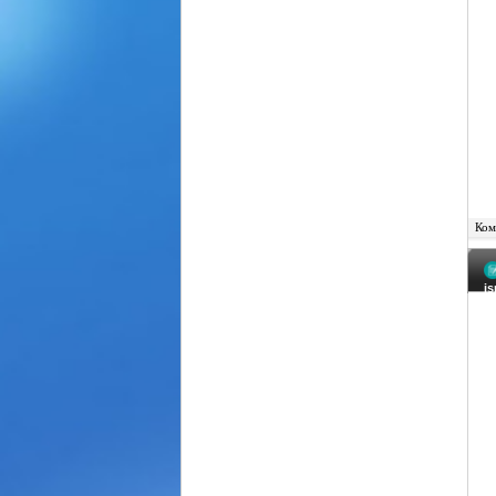
Комм
is