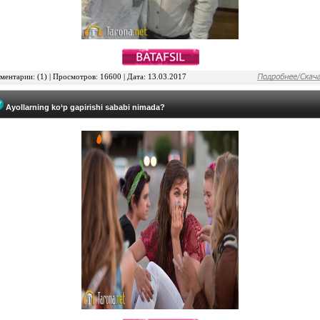
ентарии: (1) | Просмотров: 16600 | Дата: 13.03.2017
Ayollarning ko‘p gapirishi sababi nimada?