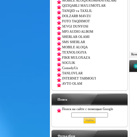
MOBILE ALOQA KOMPANIYALARI
QIZIQARLI MA'LUMOTLAR
TANQID va TAXLIL
DOLZARB MAVZU
FOTO TAQDIMOT
SEVGI DUNYOSI
MP3 AUDIO ALBOM
SHERLAR OLAMI
SMS SHERLAR
MOBILE ALOQA
TEXNOLOGIYA
Комм
FIKR MULOXAZA
SOG'LIK
ComedyUz
TANLOVLAR
INTERNET TARMOG'I
AVTO OLAM
Поиск
Поиск на сайте с помощью Google
Фотоалбом