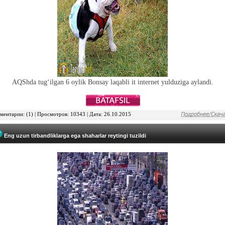
AQShda tug‘ilgan 6 oylik Bonsay laqabli it internet yulduziga aylandi.
ентарии: (1) | Просмотров: 10343 | Дата: 26.10.2015
Eng uzun tirbandliklarga ega shaharlar reytingi tuzildi