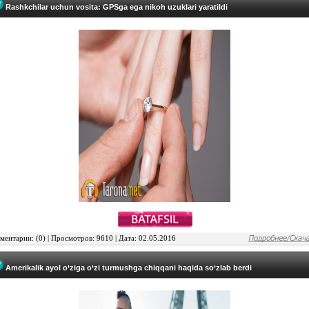
Rashkchilar uchun vosita: GPSga ega nikoh uzuklari yaratildi
ентарии: (0) | Просмотров: 9610 | Дата: 02.05.2016
Amerikalik ayol o‘ziga o‘zi turmushga chiqqani haqida so‘zlab berdi