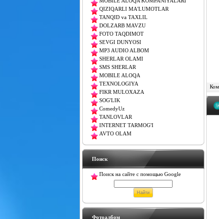
MOBILE ALOQA KOMPANIYALARI
QIZIQARLI MA'LUMOTLAR
TANQID va TAXLIL
DOLZARB MAVZU
FOTO TAQDIMOT
SEVGI DUNYOSI
MP3 AUDIO ALBOM
SHERLAR OLAMI
SMS SHERLAR
MOBILE ALOQA
TEXNOLOGIYA
Комм
FIKR MULOXAZA
SOG'LIK
ComedyUz
TANLOVLAR
INTERNET TARMOG'I
AVTO OLAM
Поиск
Поиск на сайте с помощью Google
Фотоалбом