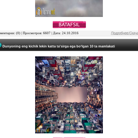
ентарии: (0) | Просмотров: 6607 | Дата: 24.10.2016
Dunyoning eng kichik lekin katta ta'sirga ega bo‘lgan 10 ta mamlakati