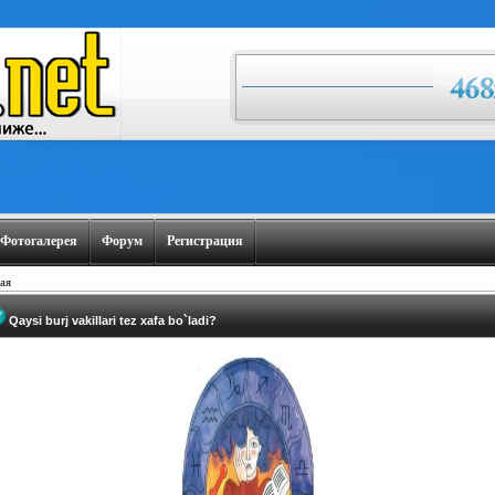
Фотогалерея
Форум
Регистрация
ая
Qaysi burj vakillari tez xafa bo`ladi?