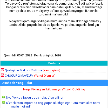
To‘qayev Qozog‘iston xalqiga yana videomurojaat yo‘lladi va Xavfsizlik
kengashi raisining vakolatlarini ham qabul qilib olgani, mamlakatdagi
namoyishlar ortida moliyaviy qo‘llab-quvvatlanayotgan fitnachilar
turganini ma’lum qildi.
To‘qayev fuqarolarga yo‘llagan murojaatida mamlakatdagi ommaviy
tartibsizliklar paytida halok bo‘lganlar va jarohatlanganlar borligini
ham aytgan.
Qo'shildi: 05.01.2022 | Ko'rib chiqildi: 1699
Reklama
Qashqirlar Makoni Pistirma
(Yangi qism)
CHUQUR 2 MAVZUM
(Yangi Qismlar)
O'xshash Yangiliklar
Nega Fikringizni bildirmaysiz? Izoh Qoldiring
Nyu-Yorkda favqulodda holat e’lon qilindi
O‘zbekiston importida eng yuqori ulushga ega 10 ta mamlakat nomi
ma’lum qilindi