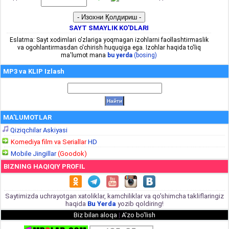
SAYT SMAYLIK KO'DLARI
Eslatma: Sayt xodimlari o'zlariga yoqmagan izohlarni faollashtirmaslik
va ogohlantirmasdan o'chirish huquqiga ega. Izohlar haqida to'liq
ma'lumot mana
bu yerda
(bosing)
MP3 va KLIP Izlash
MA'LUMOTLAR
Qiziqchilar Askiyasi
Komediya film va Seriallar
HD
Mobile Jingillar
(Goodok)
BIZNING HAQIQIY PROFIL
Saytimizda uchrayotgan xatoliklar, kamchiliklar va qo'shimcha takliflaringiz
haqida
Bu Yerda
yozib qoldiring!
Biz bilan aloqa
|
A'zo bo'lish