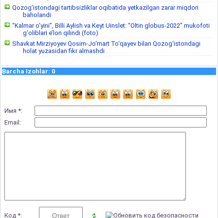
Qozog‘istondagi tartibsizliklar oqibatida yetkazilgan zarar miqdori
baholandi
“Kalmar o‘yini”, Billi Aylish va Keyt Uinslet: “Oltin globus-2022” mukofoti
g‘oliblari e’lon qilindi (foto)
Shavkat Mirziyoyev Qosim-Jo‘mart To‘qayev bilan Qozog‘istondagi
holat yuzasidan fikr almashdi
Barcha Izohlar
:
0
Имя *:
Email:
Код *: