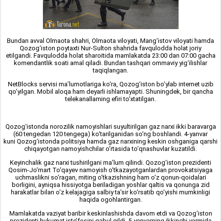
Bundan avval Olmaota shahri, Olmaota viloyati, Mang‘istov viloyati hamda
Qozog‘iston poytaxti Nur-Sulton shahrida favqulodda holat joriy
etilgandi. Favqulodda holat sharoitida mamlakatda 23:00 dan 07:00 gacha
komendantlik soati amal qiladi. Bundan tashqari ommaviy yig‘ilishlar
taqiqlangan.
NetBlocks servisi ma’lumotlariga ko‘ra, Qozog‘iston bo‘ylab internet uzib
qo‘yilgan. Mobil aloqa ham deyarli ishlamayapti. Shuningdek, bir qancha
telekanallarning efiri to‘xtatilgan.
Qozog‘istonda norozilik namoyishlari suyultirilgan gaz narxi ikki baravarga
(60 tengedan 120 tengega) ko‘tarilganidan so‘ng boshlandi. 4-yanvar
kuni Qozog‘istonda politsiya hamda gaz narxining keskin oshganiga qarshi
chiqayotgan namoyishchilar o‘rtasida to‘qnashuvlar kuzatildi.
Keyinchalik gaz narxi tushirilgani ma’lum qilindi. Qozog‘iston prezidenti
Qosim-Jo‘mart To‘qayev namoyish o‘tkazayotganlardan provokatsiyaga
uchmaslikni so‘ragan, miting o‘tkazishning ham o‘z qonun-qoidalari
borligini, ayniqsa hissiyotga beriladigan yoshlar qaltis va qonunga zid
harakatlar bilan o‘z kelajagiga salbiy ta’sir ko‘rsatib qo‘yishi mumkinligi
haqida ogohlantirgan.
Mamlakatda vaziyat baribir keskinlashishda davom etdi va Qozog‘iston
prezidenti hukumat iste’fosini qabul qildi. 5-yanvarning ikkinchi yarmida