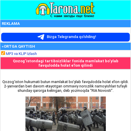
REKLAMA
Bizga Telegramda qo'shiling!
«ORTGA QAYTISH
MP3 va KLIP Izlash
Qozog‘istondagi tartibsizliklar fonida mamlakat bo‘ylab
favqulodda holat e’lon qilindi
Qozog‘iston hukumati butun mamlakat bo‘ylab favqulodda holat e’lon qildi.
2-yanvardan beri davom etayotgan ommaviy norozilik namoyishlari tufayli
shunday qarorga kelingan, deb yozmoqda “RIA Novosti”.