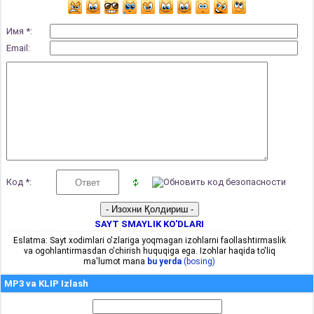
Имя *:
Email:
Код *:
SAYT SMAYLIK KO'DLARI
Eslatma: Sayt xodimlari o'zlariga yoqmagan izohlarni faollashtirmaslik
va ogohlantirmasdan o'chirish huquqiga ega. Izohlar haqida to'liq
ma'lumot mana
bu yerda
(bosing)
MP3 va KLIP Izlash