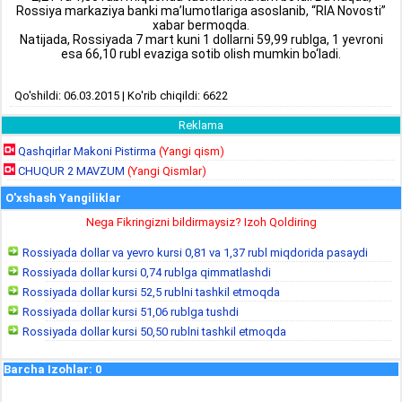
Rossiya markaziya banki ma’lumotlariga asoslanib, “RIA Novosti”
xabar bermoqda.
Natijada, Rossiyada 7 mart kuni 1 dollarni 59,99 rublga, 1 yevroni
esa 66,10 rubl evaziga sotib olish mumkin bo‘ladi.
Qo'shildi: 06.03.2015 | Ko'rib chiqildi: 6622
Reklama
Qashqirlar Makoni Pistirma
(Yangi qism)
CHUQUR 2 MAVZUM
(Yangi Qismlar)
O'xshash Yangiliklar
Nega Fikringizni bildirmaysiz? Izoh Qoldiring
Rossiyada dollar va yevro kursi 0,81 va 1,37 rubl miqdorida pasaydi
Rossiyada dollar kursi 0,74 rublga qimmatlashdi
Rossiyada dollar kursi 52,5 rublni tashkil etmoqda
Rossiyada dollar kursi 51,06 rublga tushdi
Rossiyada dollar kursi 50,50 rublni tashkil etmoqda
Barcha Izohlar
:
0