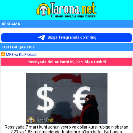
REKLAMA
Bizga Telegramda qo'shiling!
«ORTGA QAYTISH
MP3 va KLIP Izlash
Rossiyada dollar kursi 59,99 rublga tushdi
Rossiyada 7 mart kuni uchun yevro va dollar kursi rublga nisbatan
2,21 va 1,85 rubl miqdorida tushishi ma’lum bo‘ldi. Bu haqda,