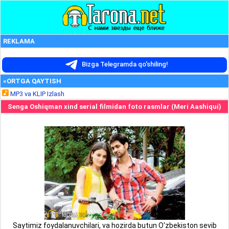
REKLAMA
Bizga Telegramda qo'shiling!
«ORTGA QAYTISH
MP3 va KLIP Izlash
Senga Oshiqman xind serial filmidan foto rasmlar (Meri Aashiqui)
Saytimiz foydalanuvchilari, va hozirda butun O'zbekiston sevib