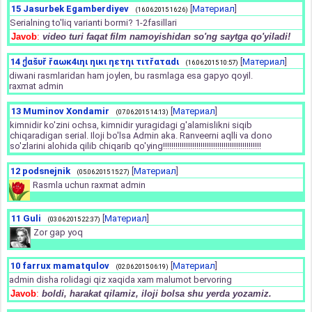
15
Jasurbek Egamberdiyev
[
Материал
]
(16.06.2015 16:26)
Serialning to'liq varianti bormi? 1-2fasillari
Javob
:
video turi faqat film namoyishidan so'ng saytga qo'yiladi!
14
ქαšυř řαωκ4ιηι ηικι ηετηι τιτřαταdι
[
Материал
]
(16.06.2015 10:57)
diwani rasmlaridan ham joylen, bu rasmlaga esa gapyo qoyil.
raxmat admin
13
Muminov Xondamir
[
Материал
]
(07.06.2015 14:13)
kimnidir ko'zini ochsa, kimnidir yuragidagi g'alamislikni siqib
chiqaradigan serial. Iloji bo'lsa Admin aka. Ranveerni aqlli va dono
so'zlarini alohida qilib chiqarib qo'ying!!!!!!!!!!!!!!!!!!!!!!!!!!!!!!!!!!!!!!!!!!!!!!!
12
podsnejnik
[
Материал
]
(05.06.2015 15:27)
Rasmla uchun raxmat admin
11
Guli
[
Материал
]
(03.06.2015 22:37)
Zor gap yoq
10
farrux mamatqulov
[
Материал
]
(02.06.2015 06:19)
admin disha rolidagi qiz xaqida xam malumot bervoring
Javob
:
boldi, harakat qilamiz, iloji bolsa shu yerda yozamiz.