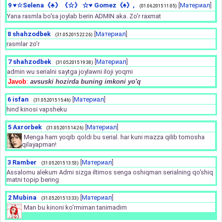
9
♥☆Selena《♣》《☆》 ☆♥ Gomez《♠》,
[
Материал
]
(01.06.2015 11:05)
Yana rasmla bo'sa joylab berin ADMIN aka. Zo'r raxmat
8
shahzodbek
[
Материал
]
(31.05.2015 22:26)
rasmlar zo'r
7
shahzodbek
[
Материал
]
(31.05.2015 19:38)
admin wu serialni saytga joylawni iloji yoqmi
Javob
:
avsuski hozirda buning imkoni yo'q
6
isfan
[
Материал
]
(31.05.2015 15:46)
hind kinosi vapsheku
5
Axrorbek
[
Материал
]
(31.05.2015 14:26)
Menga ham yoqib qoldi bu serial. har kuni mazza qilib tomosha
qilayapman!
3
Ramber
[
Материал
]
(31.05.2015 13:53)
Assalomu alekum Admi sizga iltimos senga oshiqman serialning qo'shiq
matni topip bering
2
Mubina
[
Материал
]
(31.05.2015 13:33)
Man bu kinoni ko'rmiman tanimadim