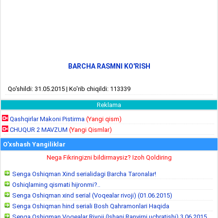
BARCHA RASMNI KO'RISH
Qo'shildi: 31.05.2015 | Ko'rib chiqildi: 113339
Reklama
Qashqirlar Makoni Pistirma
(Yangi qism)
CHUQUR 2 MAVZUM
(Yangi Qismlar)
O'xshash Yangiliklar
Nega Fikringizni bildirmaysiz? Izoh Qoldiring
Senga Oshiqman Xind serialidagi Barcha Taronalar!
Oshiqlarning qismati hijronmi?..
Senga Oshiqman xind serial (Voqealar rivoji) (01.06.2015)
Senga Oshiqman hind seriali Bosh Qahramonlari Haqida
Senga Oshiqman Voqealar Rivoji (Ishani Ranvirni uchratishi) 3.06.2015