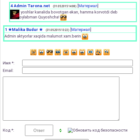
4
Admin Tarona.net
[
Материал
]
(31.05.2015 14:08)
yoshlar kanalida bovotgan ekan, hamma korvotdi deb
oylabman Quyoshcha!
1
★Malika Budur ★
[
Материал
]
(31.05.2015 13:22)
Admin aktyorlar xaqida malumot xam.berin
Имя *:
Email:
Код *: