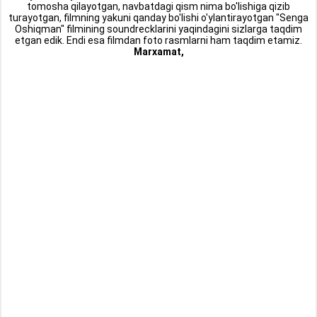
tomosha qilayotgan, navbatdagi qism nima bo'lishiga qizib
turayotgan, filmning yakuni qanday bo'lishi o'ylantirayotgan "Senga
Oshiqman" filmining soundrecklarini yaqindagini sizlarga taqdim
etgan edik. Endi esa filmdan foto rasmlarni ham taqdim etamiz.
Marxamat,