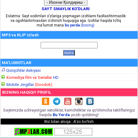
SAYT SMAYLIK KO'DLARI
Eslatma: Sayt xodimlari o'zlariga yoqmagan izohlarni faollashtirmaslik
va ogohlantirmasdan o'chirish huquqiga ega. Izohlar haqida to'liq
ma'lumot mana
bu yerda
(bosing)
MP3 va KLIP Izlash
MA'LUMOTLAR
Qiziqchilar Askiyasi
Komediya film va Seriallar
HD
Mobile Jingillar
(Goodok)
BIZNING HAQIQIY PROFIL
Saytimizda uchrayotgan xatoliklar, kamchiliklar va qo'shimcha takliflaringiz
haqida
Bu Yerda
yozib qoldiring!
Biz bilan aloqa
|
A'zo bo'lish