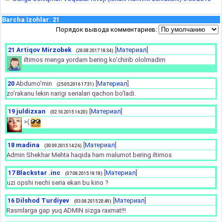
Barcha Izohlar
:
21
Порядок вывода комментариев:
21
Artiqov Mirzobek
[
Материал
]
(28.08.2017 18:34)
iltimos menga yordam bering ko'chirib ololmadim
20
Abdumo'min
[
Материал
]
(25.05.2016 17:31)
zo'rakanu lekin narigi serialari qachon bo'ladi.
19
juldizxan
[
Материал
]
(02.10.2015 16:20)
>(
18
madina
[
Материал
]
(30.09.2015 14:26)
Admin Shekhar Mehta haqida ham malumot bering iltimos
17
Blackstar .inc
[
Материал
]
(07.08.2015 18:18)
uzi opshi nechi seria ekan bu kino ?
16
Dilshod Turdiyev
[
Материал
]
(03.08.2015 20:49)
Rasmlarga gap yuq ADMIN sizga raxmat!!!