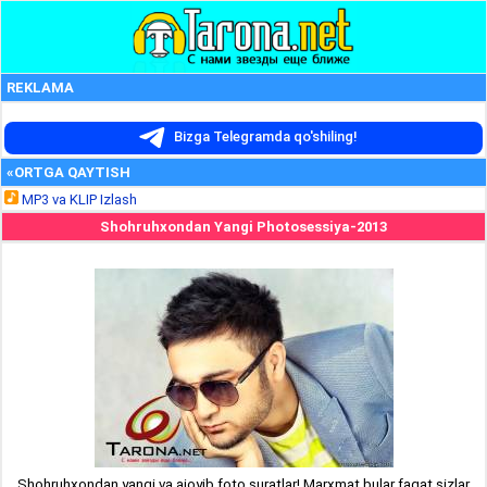
REKLAMA
Bizga Telegramda qo'shiling!
«ORTGA QAYTISH
MP3 va KLIP Izlash
Shohruhxondan Yangi Photosessiya-2013
Shohruhxondan yangi va ajoyib foto suratlar! Marxmat bular faqat sizlar