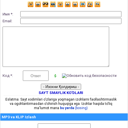
Имя *:
Email:
Код *:
SAYT SMAYLIK KO'DLARI
Eslatma: Sayt xodimlari o'zlariga yoqmagan izohlarni faollashtirmaslik
va ogohlantirmasdan o'chirish huquqiga ega. Izohlar haqida to'liq
ma'lumot mana
bu yerda
(bosing)
MP3 va KLIP Izlash