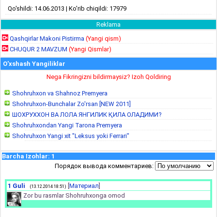
Qo'shildi: 14.06.2013 | Ko'rib chiqildi: 17979
Reklama
Qashqirlar Makoni Pistirma
(Yangi qism)
CHUQUR 2 MAVZUM
(Yangi Qismlar)
O'xshash Yangiliklar
Nega Fikringizni bildirmaysiz? Izoh Qoldiring
Shohruhxon va Shahnoz Premyera
Shohruhxon-Bunchalar Zo'rsan [NEW 2011]
ШОХРУХХОН ВА ЛОЛА ЯНГИЛИК ҚИЛА ОЛАДИМИ?
Shohruhxondan Yangi Tarona Premyera
Shohruhxon Yangi xit "Leksus yoki Ferrari"
Barcha Izohlar
:
1
Порядок вывода комментариев:
1
Guli
[
Материал
]
(13.12.2014 18:51)
Zor bu rasmlar Shohruhxonga omod