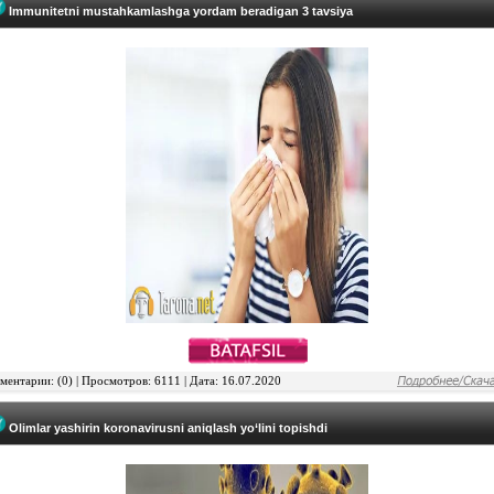
Immunitetni mustahkamlashga yordam beradigan 3 tavsiya
ентарии: (0) | Просмотров: 6111 | Дата: 16.07.2020
Olimlar yashirin koronavirusni aniqlash yo‘lini topishdi