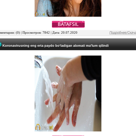
ентарии: (0) | Просмотров: 7842 | Дата: 20.07.2020
Koronavirusning eng erta paydo bo‘ladigan alomati ma’lum qilindi