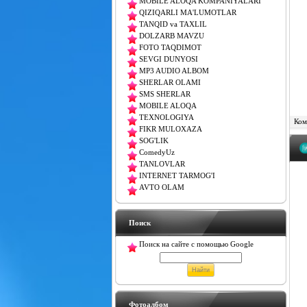
MOBILE ALOQA KOMPANIYALARI
QIZIQARLI MA'LUMOTLAR
TANQID va TAXLIL
DOLZARB MAVZU
FOTO TAQDIMOT
SEVGI DUNYOSI
MP3 AUDIO ALBOM
SHERLAR OLAMI
SMS SHERLAR
MOBILE ALOQA
TEXNOLOGIYA
Комм
FIKR MULOXAZA
SOG'LIK
ComedyUz
TANLOVLAR
INTERNET TARMOG'I
AVTO OLAM
Поиск
Поиск на сайте с помощью Google
Фотоалбом