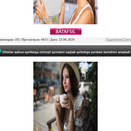
ентарии: (0) | Просмотров: 4415 | Дата: 23.06.2020
Olimlar qahva ayollarga chiroyli qomatni saqlab qolishga yordam berishini aniqladi