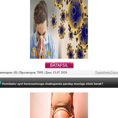
ентарии: (0) | Просмотров: 7095 | Дата: 15.07.2020
Homilador ayol koronavirusga chalinganda qanday muolaja olishi kerak?