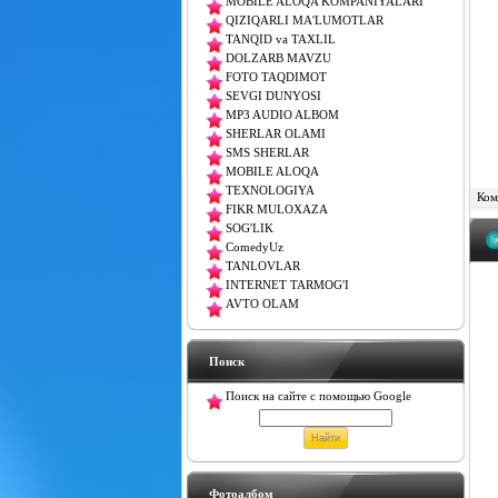
MOBILE ALOQA KOMPANIYALARI
QIZIQARLI MA'LUMOTLAR
TANQID va TAXLIL
DOLZARB MAVZU
FOTO TAQDIMOT
SEVGI DUNYOSI
MP3 AUDIO ALBOM
SHERLAR OLAMI
SMS SHERLAR
MOBILE ALOQA
TEXNOLOGIYA
Комм
FIKR MULOXAZA
SOG'LIK
ComedyUz
TANLOVLAR
INTERNET TARMOG'I
AVTO OLAM
Поиск
Поиск на сайте с помощью Google
Фотоалбом