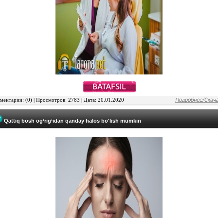
ентарии: (0) | Просмотров: 2783 | Дата: 20.01.2020
Qattiq bosh og‘rig‘idan qanday halos bo'lish mumkin