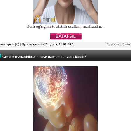
Bosh og'rig'ini to'xtatish usullari, maslaxatlar...
ентарии: (0) | Просмотров: 2231 | Дата: 19.01.2020
Genetik o‘zgartirilgan bolalar qachon dunyoga keladi?