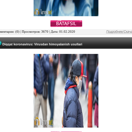
ентарии: (0) | Просмотров: 3670 | Дата: 01.02.2020
Diqqat koronavirus: Virusdan himoyalanish usullari