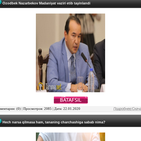
Ozodbek Nazarbekov Madaniyat vaziri etib tayinlandi
ентарии: (0) | Просмотров: 2085 | Дата: 22.01.2020
Hech narsa qilmasa ham, tananing charchashiga sabab nima?