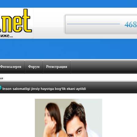
Фотогалерея
Форум
Регистрация
ая
Inson salomatligi jinsiy hayotga bog‘lik ekani aytildi