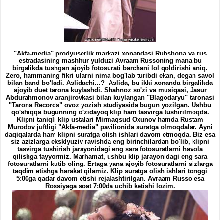
"Akfa-media" prodyuserlik markazi xonandasi Ruhshona va rus
estradasining mashhur yulduzi Avraam Russoning mana bu
birgalikda tushgan ajoyib fotosurati barchani lol qoldirishi aniq.
Zero, hammaning fikri ularni nima bog'lab turibdi ekan, degan savol
bilan band bo'ladi. Aslidachi...?
Aslida, bu ikki xonanda birgalikda
ajoyib duet tarona kuylashdi. Shahnoz so'zi va musiqasi, Jasur
Abdurahmonov aranjirovkasi bilan kuylangan "Blagodaryu" taronasi
"Tarona Records" ovoz yozish studiyasida bugun yozilgan. Ushbu
qo'shiqqa bugunning o'zidayoq klip ham tasvirga tushirilmoqda.
Klipni taniqli klip ustalari Mirmaqsud Oxunov hamda Rustam
Murodov juftligi "Akfa-media" pavilionida suratga olmoqdalar. Ayni
daqiqalarda ham klipni suratga olish ishlari davom etmoqda. Biz esa
siz azizlarga eksklyuziv ravishda eng birinchilardan bo'lib, klipni
tasvirga tushirish jarayonidagi eng sara fotosuratlarni havola
qilishga tayyormiz. Marhamat, ushbu klip jarayonidagi eng sara
fotosuratlarni kutib oling. Ertaga yana ajoyib fotosuratlarni sizlarga
taqdim etishga harakat qilamiz. Klip suratga olish ishlari tonggi
5:00ga qadar davom etishi rejalashtirilgan. Avraam Russo esa
Rossiyaga soat 7:00da uchib ketishi lozim.