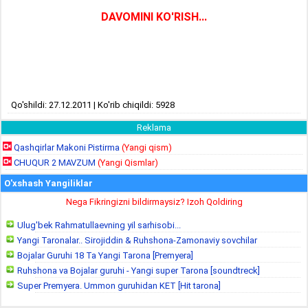
DAVOMINI KO'RISH...
Qo'shildi: 27.12.2011 | Ko'rib chiqildi: 5928
Reklama
Qashqirlar Makoni Pistirma
(Yangi qism)
CHUQUR 2 MAVZUM
(Yangi Qismlar)
O'xshash Yangiliklar
Nega Fikringizni bildirmaysiz? Izoh Qoldiring
Ulug'bek Rahmatullaevning yil sarhisobi...
Yangi Taronalar.. Sirojiddin & Ruhshona-Zamonaviy sovchilar
Bojalar Guruhi 18 Ta Yangi Tarona [Premyera]
Ruhshona va Bojalar guruhi - Yangi super Tarona [soundtreck]
Super Premyera. Ummon guruhidan KET [Hit tarona]