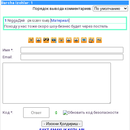
Barcha Izohlar
:
1
Порядок вывода комментариев:
1
NiggaДяй
[
Материал
]
(29.12.2011 13:45)
Походу у нас тоже скоро шоу-бизнес будет через постель
Имя *:
Email:
Код *:
SAYT SMAYLIK KO'DLARI