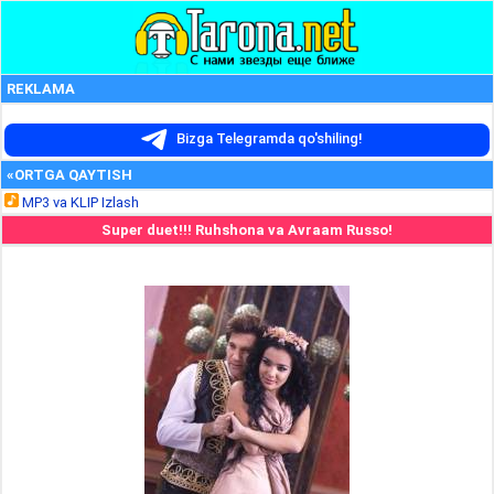
REKLAMA
Bizga Telegramda qo'shiling!
«ORTGA QAYTISH
MP3 va KLIP Izlash
Super duet!!! Ruhshona va Avraam Russo!