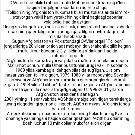
OAVlarda tashkilot rahbari mulla Muhammad Umarning o‘limi
haqida tarqalgan xabarlarni rad etib chiqdi.
"Tolibon"ning Afg‘oniston hukumati bilan muzokaralarida ishtirok
etayotgan vakili ham yetakchining o‘limi haqidagi xabarlar
yolg‘onligi haqida aytgan.
Uning so‘zlariga ko‘ra, mulla Umar tirik, uning o‘limi haqidagi xabarlar
esa uning qaerdaligini aniqlashga qaratilgan navbatdagi mish-
mishlar hisoblanadi.
Bugun Afg‘oniston va Pokistondagi OAVlar orqali "Tolibon"
jangarilariga 20 yildan ortiq vaqt mobaynida yetakchilik qilib kelgan
mulla Umar bundan 2-3 yil oldinroq o‘ldirilgani haqida
xabarlar tarqaldi.
Afg‘oniston hukumati ayni vaqtda bu ma’lumotni tekshirmoqda.
Ma’lumot uchun, mulla Umar pushtunlar urug‘i vakili hisoblanib,
1960 yilda kambag‘al dehqon oilasida tug‘ilgan. U islom
nazariyasidan ta’lim olgach, 1979-1989 yillar mobaynida Sovetlar
armiyasi va Afg‘oniston hukumatiga qarshi janglarda ishtirok
etgan. U 1994 yilda "Tolibon" tashkilotini tuzgan va Afg‘onistonning
katta qismida nazoratni qo‘lga olgan. U 1996-2001 yillarda
Afg‘oniston prezidenti sanalgan.
2001 yilning 11 sentyabrida AQShda amalga oshirilgan teraktlarga
uning aloqadorligi gumon qilingach, AQSh armiyasi Afg‘onistonga
bostirib kirgandi.
Amerikaliklarning maxsus xizmatlari uning Pokistonning Kvetta
shahriga yashiringani haqida xabar qilishgan. AQSh bu odamning
boshi uchun 10 mln dollar mukofot e’lon qilgan.