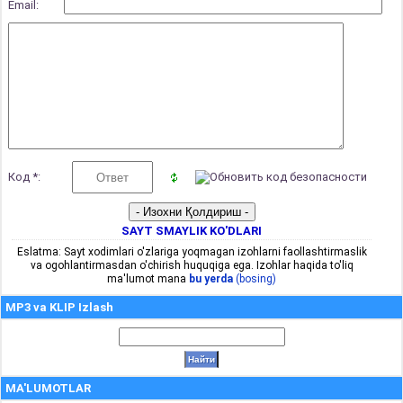
Email:
Код *:
SAYT SMAYLIK KO'DLARI
Eslatma: Sayt xodimlari o'zlariga yoqmagan izohlarni faollashtirmaslik
va ogohlantirmasdan o'chirish huquqiga ega. Izohlar haqida to'liq
ma'lumot mana
bu yerda
(bosing)
MP3 va KLIP Izlash
MA'LUMOTLAR