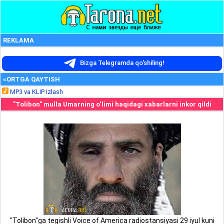
REKLAMA
Bizga Telegramda qo'shiling!
«ORTGA QAYTISH
MP3 va KLIP Izlash
"Tolibon" mulla Umarning o‘limi haqidagi xabarlarni inkor qildi
"Tolibon"ga tegishli Voice of America radiostansiyasi 29 iyul kuni