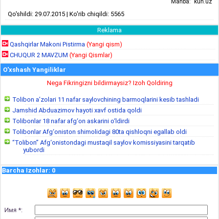
Manba: "kun.uz"
Qo'shildi: 29.07.2015 | Ko'rib chiqildi: 5565
Reklama
Qashqirlar Makoni Pistirma
(Yangi qism)
CHUQUR 2 MAVZUM
(Yangi Qismlar)
O'xshash Yangiliklar
Nega Fikringizni bildirmaysiz? Izoh Qoldiring
Tolibon a’zolari 11 nafar saylovchining barmoqlarini kesib tashladi
Jamshid Abduazimov hayoti xavf ostida qoldi
Tolibonlar 18 nafar afg‘on askarini o‘ldirdi
Tolibonlar Afg‘oniston shimolidagi 80ta qishloqni egallab oldi
“Tolibon” Afg‘onistondagi mustaqil saylov komissiyasini tarqatib
yubordi
Barcha Izohlar
:
0
Имя *: