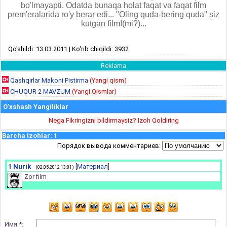
bo'lmayapti. Odatda bunaqa holat faqat va faqat film
prem'eralarida ro'y berar edi... "Oling quda-bering quda" siz
kutgan film!(mi?)...
Qo'shildi: 13.03.2011 | Ko'rib chiqildi: 3932
Reklama
Qashqirlar Makoni Pistirma
(Yangi qism)
CHUQUR 2 MAVZUM
(Yangi Qismlar)
O'xshash Yangiliklar
Nega Fikringizni bildirmaysiz? Izoh Qoldiring
Barcha Izohlar
:
1
Порядок вывода комментариев:
1
Nurik
[
Материал
]
(02.05.2012 13:01)
Zor film
Имя *: