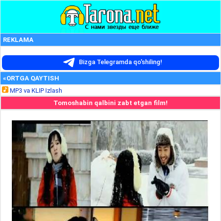
REKLAMA
Bizga Telegramda qo'shiling!
«ORTGA QAYTISH
MP3 va KLIP Izlash
Tomoshabin qalbini zabt etgan film!