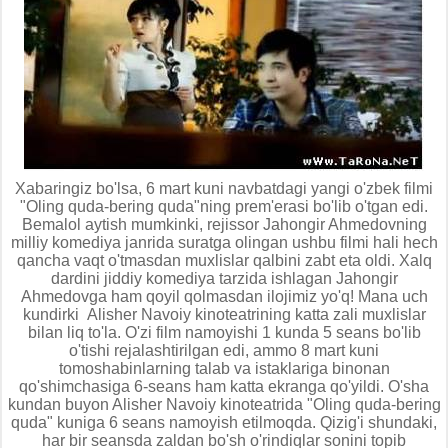
Xabaringiz bo'lsa, 6 mart kuni navbatdagi yangi o'zbek filmi
"Oling quda-bering quda"ning prem'erasi bo'lib o'tgan edi.
Bemalol aytish mumkinki, rejissor Jahongir Ahmedovning
milliy komediya janrida suratga olingan ushbu filmi hali hech
qancha vaqt o'tmasdan muxlislar qalbini zabt eta oldi. Xalq
dardini jiddiy komediya tarzida ishlagan Jahongir
Ahmedovga ham qoyil qolmasdan ilojimiz yo'q! Mana uch
kundirki Alisher Navoiy kinoteatrining katta zali muxlislar
bilan liq to'la. O'zi film namoyishi 1 kunda 5 seans bo'lib
o'tishi rejalashtirilgan edi, ammo 8 mart kuni
tomoshabinlarning talab va istaklariga binonan
qo'shimchasiga 6-seans ham katta ekranga qo'yildi. O'sha
kundan buyon Alisher Navoiy kinoteatrida "Oling quda-bering
quda" kuniga 6 seans namoyish etilmoqda. Qizig'i shundaki,
har bir seansda zaldan bo'sh o'rindiqlar sonini topib