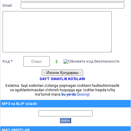
Email:
Код *:
SAYT SMAYLIK KO'DLARI
Eslatma: Sayt xodimlari o'zlariga yoqmagan izohlarni faollashtirmaslik
va ogohlantirmasdan o'chirish huquqiga ega. Izohlar haqida to'liq
ma'lumot mana
bu yerda
(bosing)
MP3 va KLIP Izlash
MA'LUMOTLAR