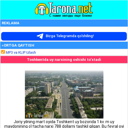
REKLAMA
Bizga Telegramda qo'shiling!
«ORTGA QAYTISH
MP3 va KLIP Izlash
Toshkentda uy narxining oshishi to‘xtadi
Joriy yilning mart oyida Toshkent uy bozorida 1 kv. m uy
maydonining o‘rtacha narxi 788 dollarni tashkil qilgan. Bu fevral oyi