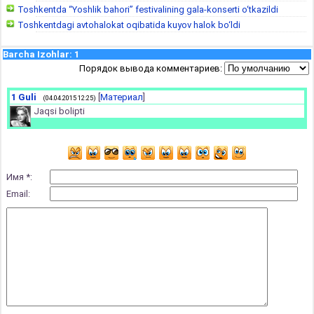
Toshkentda “Yoshlik bahori” festivalining gala-konserti o‘tkazildi
Toshkentdagi avtohalokat oqibatida kuyov halok bo‘ldi
Barcha Izohlar
:
1
Порядок вывода комментариев:
1
Guli
[
Материал
]
(04.04.2015 12:25)
Jaqsi bolipti
Имя *:
Email: