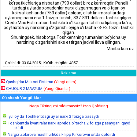
ko‘rsatkichlariga nisbatan (790 dollar) biroz kamroqdir. Panelli
turdagi uylarda xonadonlar narxi o‘zgarmagan va o‘tgan oy
ko‘rsatkichlarida (753 dollar) qolgan, g‘ishtin imoratlardagi
uylarning narxi esa 1 foizga tushib, 837-831 dollarni tashkil qilgan.
Credo Max Estimation tashkiloti o‘tkazgan tahlil natijalariga ko‘ra,
poytaxtda uy narxining o‘zgarishi oyiga o‘rtacha -3-+2 foizni tashkil
qilgan.
Shuningdek, hisobotga Toshkentning tumanlari bo‘yicha uy
narxining o‘zgarishini aks ettirgan jadval ilova qilingan.
Manba:kun.uz
Qo'shildi: 03.04.2015 | Ko'rib chiqildi: 4857
Reklama
Qashqirlar Makoni Pistirma
(Yangi qism)
CHUQUR 2 MAVZUM
(Yangi Qismlar)
O'xshash Yangiliklar
Nega Fikringizni bildirmaysiz? Izoh Qoldiring
Iyul oyida Toshkentdagi uylar narxi 2 foizga pasaydi
Toshkentda kvartiralar narxi aprelda o‘rtacha 2 foizga pasaygani qayd
etildi
Nargiz Zokirova mashhurlikda Filipp Kirkorovni ortda qoldirdi