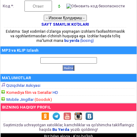
Код *:
SAYT SMAYLIK KO'DLARI
Eslatma: Sayt xodimlari o'zlariga yoqmagan izohlarni faollashtirmaslik
va ogohlantirmasdan o'chirish huquqiga ega. Izohlar haqida to'liq
ma'lumot mana
bu yerda
(bosing)
MP3 va KLIP Izlash
MA'LUMOTLAR
Qiziqchilar Askiyasi
Komediya film va Seriallar
HD
Mobile Jingillar
(Goodok)
BIZNING HAQIQIY PROFIL
Saytimizda uchrayotgan xatoliklar, kamchiliklar va qo'shimcha takliflaringiz
haqida
Bu Yerda
yozib qoldiring!
Biz bilan aloqa
|
A'zo bo'lish