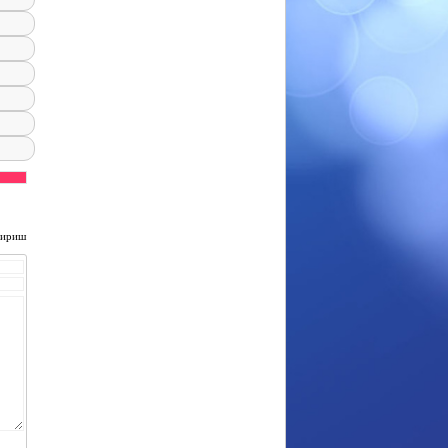
чириш