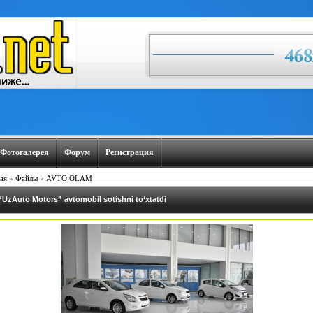
Фотогалерея
Форум
Регистрация
ая
»
Файлы
»
AVTO OLAM
“UzAuto Motors” avtomobil sotishni to‘xtatdi