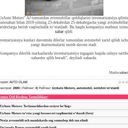
UzAuto Motors” AJ tomonidan avtomobillar qoldiqlarini inventarizatsiya qilinis
unosabati bilan 2019-yilning 23-dekabrdan 25-dekabrgacha yangi avtomobillar
aridorlarga berish vaqtinchalik to‘xtatiladi. Bu haqda kompaniya matbuot xizma
xabar
qildi.
nventarizatsiya kunlari davomida dilerlar tomonidan avtomobil xarid qilish uch
yangi shartnomalarni tuzish davom etadi.
Kompaniya dilerlik markazlarida inventarizatsiya tugagani haqida onlayn tartib
xabardor qilib boradi”, deyiladi xabarda.
Manba:
xabard
гория
:
AVTO OLAM
смотров
:
2880
|
Рейтинг
:
0
|
Рейтинг
:
UzAuto Motors
,
avtomobil
,
sotishni to‘xtatdi
uga Oid Boshqa Yangiliklar:
UzAuto Motors: Tovlamachilardan extiyot bo‘ling»
UzAuto Motors to‘rtta yangi krossoveri taqdimotini o‘tkazdi (foto)
Nexia avtomobili uch mamlakatda eng ommabop deb tan olindi
Qo‘qonda Damas avtomobili yonib ketdi