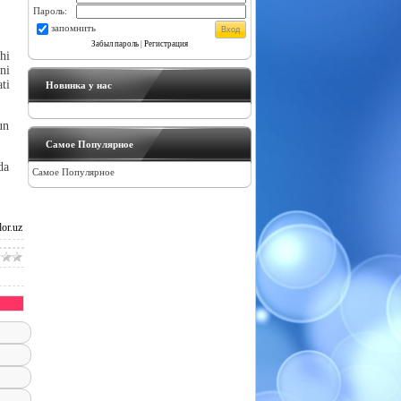
Пароль:
запомнить
Забыл пароль
|
Регистрация
hi
ni
ti
Новинка у нас
un
Самое Популярное
da
Самое Популярное
or.uz