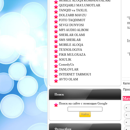
MOBILE ALOQA KOMPANIYALARI
QIZIQARLI MA'LUMOTLAR
TANQID va TAXLIL
DOLZARB MAVZU
“
FOTO TAQDIMOT
m
SEVGI DUNYOSI
x
MP3 AUDIO ALBOM
SHERLAR OLAMI
SMS SHERLAR
I
MOBILE ALOQA
TEXNOLOGIYA
“
FIKR MULOXAZA
SOG'LIK
ComedyUz
TANLOVLAR
INTERNET TARMOG'I
AVTO OLAM
Кате
Про
Поиск
Mavz
Поиск на сайте с помощью Google
Фотоалбом