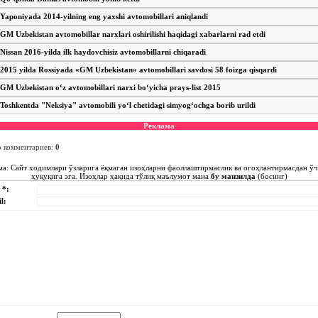
Yaponiyada 2014-yilning eng yaxshi avtomobillari aniqlandi
GM Uzbekistan avtomobillar narxlari oshirilishi haqidagi xabarlarni rad etdi
Nissan 2016-yilda ilk haydovchisiz avtomobillarni chiqaradi
2015 yilda Rossiyada «GM Uzbekistan» avtomobillari savdosi 58 foizga qisqardi
GM Uzbekistan o‘z avtomobillari narxi bo‘yicha prays-list 2015
Toshkentda "Neksiya" avtomobili yo‘l chetidagi simyog‘ochga borib urildi
Реклама
о комментариев
:
0
ма: Сайт ходимлари ўзларига ёқмаган изоҳларни фаоллаштирмаслик ва огоҳлантирмасдан ў
ҳуқуқига эга. Изоҳлар ҳақида тўлиқ маълумот мана
бу манзилда
(босинг)
 *:
l: