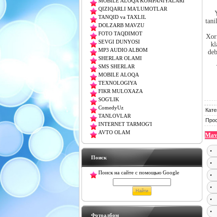
MOBILE ALOQA KOMPANIYALARI
QIZIQARLI MA'LUMOTLAR
TANQID va TAXLIL
tani
DOLZARB MAVZU
FOTO TAQDIMOT
Xori
SEVGI DUNYOSI
kl
MP3 AUDIO ALBOM
deb
SHERLAR OLAMI
SMS SHERLAR
MOBILE ALOQA
TEXNOLOGIYA
FIKR MULOXAZA
SOG'LIK
ComedyUz
Кате
TANLOVLAR
Про
INTERNET TARMOG'I
AVTO OLAM
Mavz
Поиск
Поиск на сайте с помощью Google
Фотоалбом