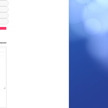
чириш