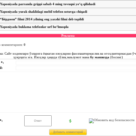
Yaponiyada parranda grippi sabab 4 ming tovuqni yo‘q qilishadi
Yaponiyada yurak shaklidagi mobil telefon sotuvga chiqadi
“Бёрдмен” filmi 2014 yilning eng yaxshi filmi deb topildi
Yaponiyada buklama telefonlar urf bo‘lmoqda
Реклама
о комментариев
:
0
ма: Сайт ходимлари ўзларига ёқмаган изоҳларни фаоллаштирмаслик ва огоҳлантирмасдан ў
ҳуқуқига эга. Изоҳлар ҳақида тўлиқ маълумот мана
бу манзилда
(босинг)
 *:
l:
*: