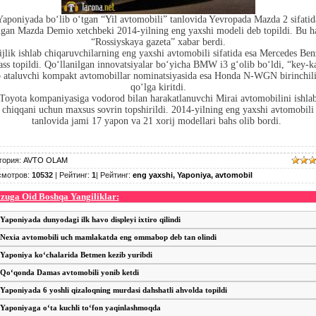
Yaponiyada bo‘lib o‘tgan “Yil avtomobili” tanlovida Yevropada Mazda 2 sifatid
lgan Mazda Demio xetchbeki 2014-yilning eng yaxshi modeli deb topildi. Bu 
“Rossiyskaya gazeta” xabar berdi.
jlik ishlab chiqaruvchilarning eng yaxshi avtomobili sifatida esa Mercedes Be
ass topildi. Qo‘llanilgan innovatsiyalar bo‘yicha BMW i3 g‘olib bo‘ldi, “key-k
 ataluvchi kompakt avtomobillar nominatsiyasida esa Honda N-WGN birinchil
qo‘lga kiritdi.
Toyota kompaniyasiga vodorod bilan harakatlanuvchi Mirai avtomobilini ishla
chiqqani uchun maxsus sovrin topshirildi. 2014-yilning eng yaxshi avtomobili
tanlovida jami 17 yapon va 21 xorij modellari bahs olib bordi.
гория
:
AVTO OLAM
смотров
:
10532
|
Рейтинг
:
1
|
Рейтинг
:
eng yaxshi
,
Yaponiya
,
avtomobil
uga Oid Boshqa Yangiliklar:
Yaponiyada dunyodagi ilk havo displeyi ixtiro qilindi
Nexia avtomobili uch mamlakatda eng ommabop deb tan olindi
Yaponiya ko‘chalarida Betmen kezib yuribdi
Qo‘qonda Damas avtomobili yonib ketdi
Yaponiyada 6 yoshli qizaloqning murdasi dahshatli ahvolda topildi
Yaponiyaga o‘ta kuchli to‘fon yaqinlashmoqda