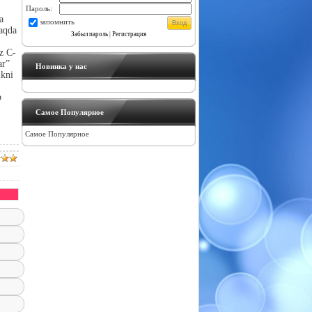
Пароль:
a
запомнить
haqda
Забыл пароль
|
Регистрация
nz C-
ar”
Новинка у нас
ikni
b
Самое Популярное
Самое Популярное