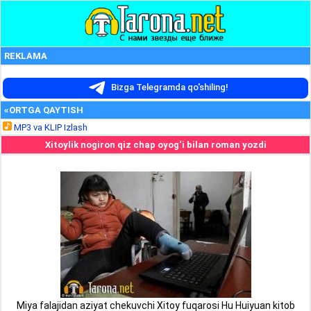
REKLAMA
Bizga Telegramda qo'shiling!
«ORTGA QAYTISH
MP3 va KLIP Izlash
Xitoylik nogiron qiz chap oyog‘i bilan roman yozdi
Miya falajidan aziyat chekuvchi Xitoy fuqarosi Hu Huiyuan kitob