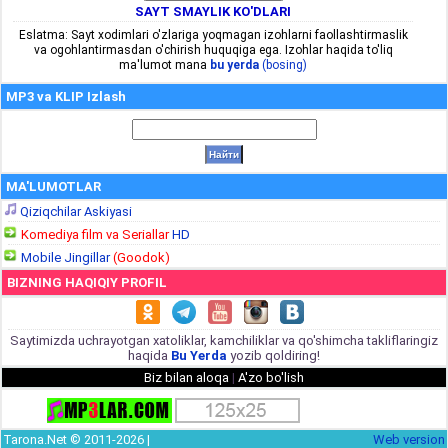
SAYT SMAYLIK KO'DLARI
Eslatma: Sayt xodimlari o'zlariga yoqmagan izohlarni faollashtirmaslik
va ogohlantirmasdan o'chirish huquqiga ega. Izohlar haqida to'liq
ma'lumot mana
bu yerda
(bosing)
MP3 va KLIP Izlash
MA'LUMOTLAR
Qiziqchilar Askiyasi
Komediya film va Seriallar
HD
Mobile Jingillar
(Goodok)
BIZNING HAQIQIY PROFIL
Saytimizda uchrayotgan xatoliklar, kamchiliklar va qo'shimcha takliflaringiz
haqida
Bu Yerda
yozib qoldiring!
Biz bilan aloqa
|
A'zo bo'lish
Tarona.Net © 2011-2026 |
Web version