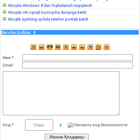
Xitoyda Windows 8’dan foyladanish taqiqlandi
Xitoyda olti oyoqli buzoqcha dunyoga keldi
Xitoylik ayolning qo‘lida telefon portlab ketdi
Barcha Izohlar
:
0
Имя *:
Email:
Код *: