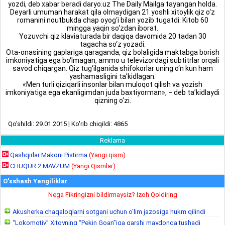
yozdi, deb xabar beradi daryo.uz The Daily Mailga tayangan holda.
Deyarli umuman harakat qila olmaydigan 21 yoshli xitoylik qiz o‘z
romanini noutbukda chap oyog‘i bilan yozib tugatdi. Kitob 60
mingga yaqin so‘zdan iborat.
Yozuvchi qiz klaviaturada bir daqiqa davomida 20 tadan 30
tagacha so‘z yozadi.
Ota-onasining gaplariga qaraganda, qiz bolaligida maktabga borish
imkoniyatiga ega bo‘lmagan, ammo u televizordagi subtitrlar orqali
savod chiqargan. Qiz tug‘ilganida shifokorlar uning o‘n kun ham
yashamasligini ta’kidlagan.
«Men turli qiziqarli insonlar bilan muloqot qilish va yozish
imkoniyatiga ega ekanligimdan juda baxtiyorman», − deb ta’kidlaydi
qizning o‘zi.
Qo'shildi: 29.01.2015 | Ko'rib chiqildi: 4865
Reklama
Qashqirlar Makoni Pistirma
(Yangi qism)
CHUQUR 2 MAVZUM
(Yangi Qismlar)
O'xshash Yangiliklar
Nega Fikringizni bildirmaysiz? Izoh Qoldiring
Akusherka chaqaloqlarni sotgani uchun o‘lim jazosiga hukm qilindi
“Lokomotiv” Xitoyning “Pekin Goan”iga qarshi maydonga tushadi