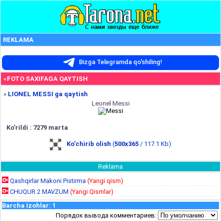
REKLAMA
Bizga Telegramda qo'shiling!
«FOTO SAXIFAGA QAYTISH
»
LIONEL MESSI ga qaytish
Leonel Messi
Ko'rildi : 7279 marta
Ko'chirib olish
(
500x365
/ 117.1 Kb)
Reklama
Qashqirlar Makoni Pistirma
(Yangi qism)
CHUQUR 2 MAVZUM
(Yangi Qismlar)
Barcha Izohlar
:
1
Порядок вывода комментариев: