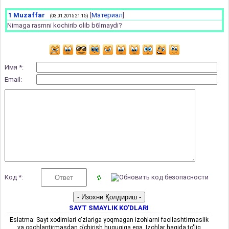
1
Muzaffar
[
Материал
]
(03.01.2015 21:15)
Nimaga rasmni kochirib olib b6lmaydi?
Имя *:
Email:
Код *:
SAYT SMAYLIK KO'DLARI
Eslatma: Sayt xodimlari o'zlariga yoqmagan izohlarni faollashtirmaslik
va ogohlantirmasdan o'chirish huquqiga ega. Izohlar haqida to'liq