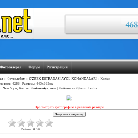
Фотогалерея
Форум
Регистрация
ая
»
Фотоальбом
»
O'ZBEK ESTRADASI AYOL XONANDALARI
» Kaniza
мотров: 4286 | Размеры: 443x665px
и
:
New Style
,
Kaniza
,
Photosessiya
,
new
|
Жойлашган бўлим
:
Kaniza
Просмотреть фотографию в реальном размере
Рейтинг
:
0.0
/
0