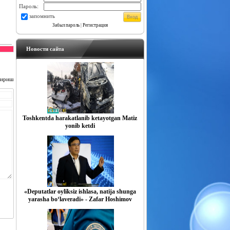
Пароль:
запомнить
Забыл пароль
|
Регистрация
Новости сайта
чириш
Toshkentda harakatlanib ketayotgan Matiz
yonib ketdi
«Deputatlar oyliksiz ishlasa, natija shunga
yarasha bo‘laveradi» - Zafar Hoshimov