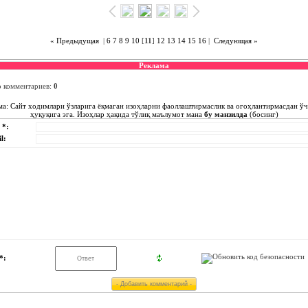
« Предыдущая
|
6
7
8
9
10
[
11
]
12
13
14
15
16
|
Следующая »
Реклама
о комментариев
:
0
ма: Сайт ходимлари ўзларига ёқмаган изоҳларни фаоллаштирмаслик ва огоҳлантирмасдан ў
ҳуқуқига эга. Изоҳлар ҳақида тўлиқ маълумот мана
бу манзилда
(босинг)
 *:
l:
*: