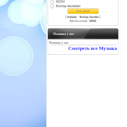
AQSH
Boshqa davlatdan
[
·
]
Natijalar
Boshqa Savollar
Barcha ovozlar:
18540
Новинка у нас
Новинка у нас
Смотреть все Музыка