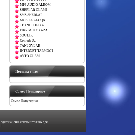
MP3 AUDIO ALBOM
SHERLAR OLAMI
SMS SHERLAR
MOBILE ALOQA
TEXNOLOGIYA
FIKR MULOXAZA
SOG'LIK
ComedyUz
TANLOVLAR
INTERNET TARMOG'I
AVTO OLAM
Новинка у нас
Самое Популярное
Самое Популярное
предназначены исключительно для
|