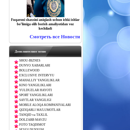
Fuqaroni shaxsini aniqlash uchun ichki ishlar
boʼlimiga olib borish amaliyotidan voz
kechiladi
Смотреть все Новости
Дополнителное меню
SHOU-BIZNES
DUNYO XABARLARI
BOLLEWOOD
EXCLUSIVE INTERVYU
MAHALLIY YANGILIKLAR
KINO YANGILIKLARI
YULDUZLAR HAYOTI
SPORT YANGILIKLARI
SAYTLAR YANGILIGI
MOBILE ALOQA KOMPANIYALARI
QIZIQARLI MA'LUMOTLAR
TANQID va TAXLIL
DOLZARB MAVZU
FOTO TAQDIMOT
SEVGI DUNYOSI