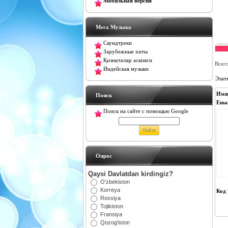
Мобильная версия
Мега Музыка
Саундтреки
Зарубежные хиты
Қизиқчилар аскияси
Всег
Индейская музыки
Элат
Имя
Поиск
Emai
Поиск на сайте с помощью Google
Oпрос
Qaysi Davlatdan kirdingiz?
O'zbekiston
Korreya
Код 
Rossiya
Tojikiston
Fransiya
Qozog'iston