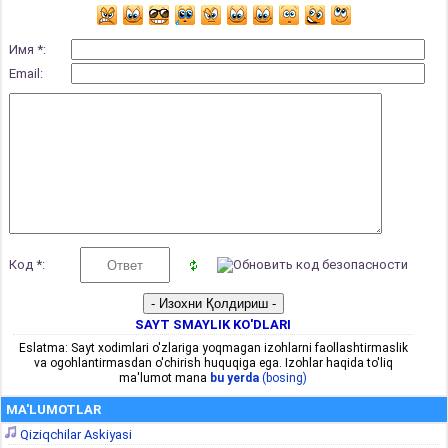
Имя *:
Email:
Код *:
SAYT SMAYLIK KO'DLARI
Eslatma: Sayt xodimlari o'zlariga yoqmagan izohlarni faollashtirmaslik
va ogohlantirmasdan o'chirish huquqiga ega. Izohlar haqida to'liq
ma'lumot mana
bu yerda
(bosing)
MA'LUMOTLAR
Qiziqchilar Askiyasi