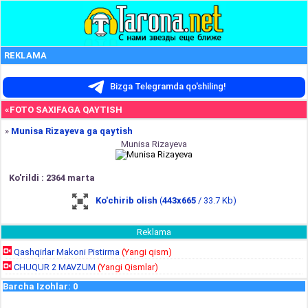
REKLAMA
Bizga Telegramda qo'shiling!
«FOTO SAXIFAGA QAYTISH
»
Munisa Rizayeva ga qaytish
Munisa Rizayeva
Ko'rildi : 2364 marta
Ko'chirib olish
(
443x665
/ 33.7 Kb)
Reklama
Qashqirlar Makoni Pistirma
(Yangi qism)
CHUQUR 2 MAVZUM
(Yangi Qismlar)
Barcha Izohlar
:
0