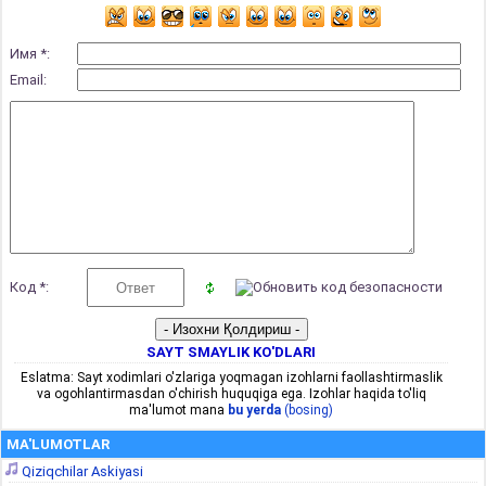
Имя *:
Email:
Код *:
SAYT SMAYLIK KO'DLARI
Eslatma: Sayt xodimlari o'zlariga yoqmagan izohlarni faollashtirmaslik
va ogohlantirmasdan o'chirish huquqiga ega. Izohlar haqida to'liq
ma'lumot mana
bu yerda
(bosing)
MA'LUMOTLAR
Qiziqchilar Askiyasi