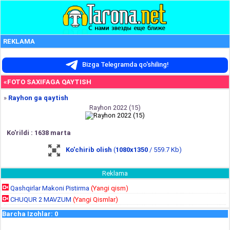
REKLAMA
Bizga Telegramda qo'shiling!
«FOTO SAXIFAGA QAYTISH
»
Rayhon ga qaytish
Rayhon 2022 (15)
Ko'rildi : 1638 marta
Ko'chirib olish
(
1080x1350
/ 559.7 Kb)
Reklama
Qashqirlar Makoni Pistirma
(Yangi qism)
CHUQUR 2 MAVZUM
(Yangi Qismlar)
Barcha Izohlar
:
0