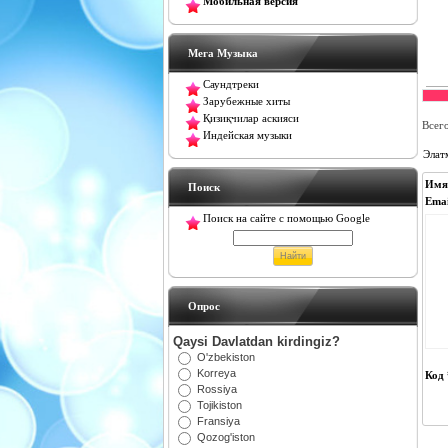
Мобильная версия
Мега Музыка
Саундтреки
Зарубежные хиты
Қизиқчилар аскияси
Всег
Индейская музыки
Элат
Имя
Поиск
Emai
Поиск на сайте с помощью Google
Oпрос
Qaysi Davlatdan kirdingiz?
O'zbekiston
Korreya
Код 
Rossiya
Tojikiston
Fransiya
Qozog'iston