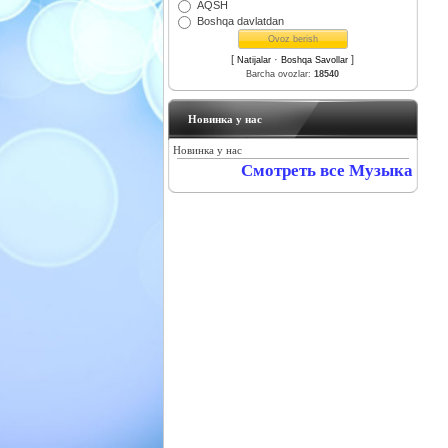
AQSH
Boshqa davlatdan
[
·
]
Natijalar
Boshqa Savollar
Barcha ovozlar:
18540
Новинка у нас
Новинка у нас
Смотреть все Музыка