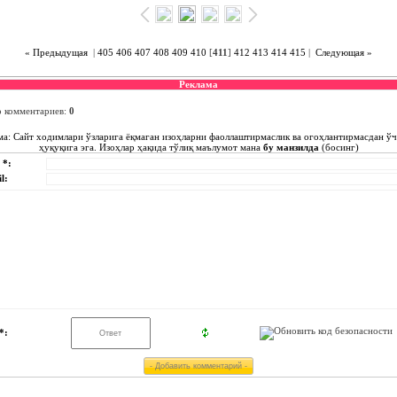
« Предыдущая
|
405
406
407
408
409
410
[
411
]
412
413
414
415
|
Следующая »
Реклама
о комментариев
:
0
ма: Сайт ходимлари ўзларига ёқмаган изоҳларни фаоллаштирмаслик ва огоҳлантирмасдан ў
ҳуқуқига эга. Изоҳлар ҳақида тўлиқ маълумот мана
бу манзилда
(босинг)
 *:
l:
*: