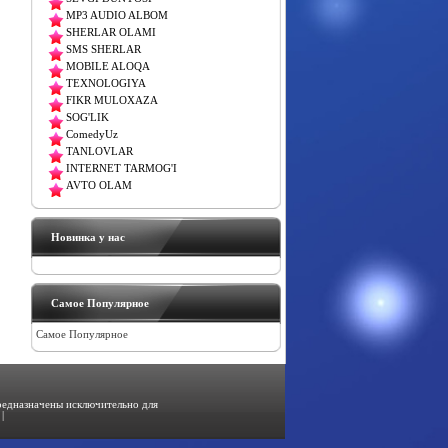
MP3 AUDIO ALBOM
SHERLAR OLAMI
SMS SHERLAR
MOBILE ALOQA
TEXNOLOGIYA
FIKR MULOXAZA
SOG'LIK
ComedyUz
TANLOVLAR
INTERNET TARMOG'I
AVTO OLAM
Новинка у нас
Самое Популярное
Самое Популярное
предназначены исключительно для
|