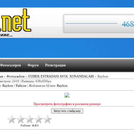
Фотогалерея
Форум
Регистрация
ая
»
Фотоальбом
»
O'ZBEK ESTRADASI AYOL XONANDALARI
» Rayhon
мотров: 2419 | Размеры: 438x600px
и
:
Rayhon / Райхон
|
Жойлашган бўлим
:
Rayhon
Просмотреть фотографию в реальном размере
Рейтинг
:
0.0
/
0