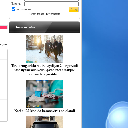
Пароль:
запомнить
Забыл пароль
|
Регистрация
Новости сайта
чириш
Toshkentga elektrda ishlaydigan 2 megavattli
stansiyalar olib kelib, qo‘shimcha issiqlik
quvvatlari yaratiladi
Kecha 130 kishida koronavirus aniqlandi