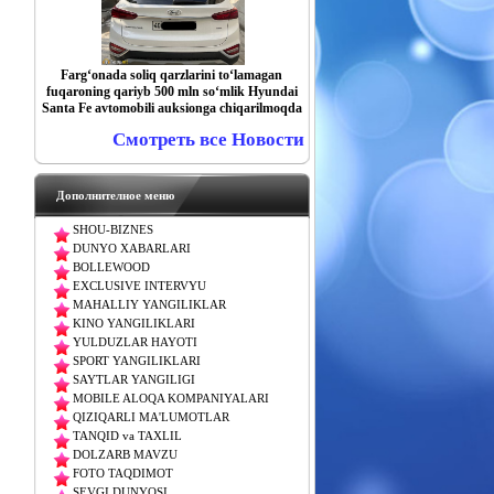
Farg‘onada soliq qarzlarini to‘lamagan
fuqaroning qariyb 500 mln so‘mlik Hyundai
Santa Fe avtomobili auksionga chiqarilmoqda
Смотреть все Новости
Дополнителное меню
SHOU-BIZNES
DUNYO XABARLARI
BOLLEWOOD
EXCLUSIVE INTERVYU
MAHALLIY YANGILIKLAR
KINO YANGILIKLARI
YULDUZLAR HAYOTI
SPORT YANGILIKLARI
SAYTLAR YANGILIGI
MOBILE ALOQA KOMPANIYALARI
QIZIQARLI MA'LUMOTLAR
TANQID va TAXLIL
DOLZARB MAVZU
FOTO TAQDIMOT
SEVGI DUNYOSI