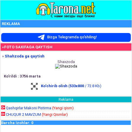
REKLAMA
Bizga Telegramda qo'shiling!
«FOTO SAXIFAGA QAYTISH
»
Shahzoda ga qaytish
Shaxzoda
Ko'rildi : 3756 marta
Ko'chirib olish
(
533x800
/ 72.8 Kb)
Reklama
Qashqirlar Makoni Pistirma
(Yangi qism)
CHUQUR 2 MAVZUM
(Yangi Qismlar)
Barcha Izohlar
:
0