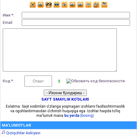
Имя *:
Email:
Код *:
SAYT SMAYLIK KO'DLARI
Eslatma: Sayt xodimlari o'zlariga yoqmagan izohlarni faollashtirmaslik
va ogohlantirmasdan o'chirish huquqiga ega. Izohlar haqida to'liq
ma'lumot mana
bu yerda
(bosing)
MA'LUMOTLAR
Qiziqchilar Askiyasi