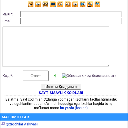
Имя *:
Email:
Код *:
SAYT SMAYLIK KO'DLARI
Eslatma: Sayt xodimlari o'zlariga yoqmagan izohlarni faollashtirmaslik
va ogohlantirmasdan o'chirish huquqiga ega. Izohlar haqida to'liq
ma'lumot mana
bu yerda
(bosing)
MA'LUMOTLAR
Qiziqchilar Askiyasi