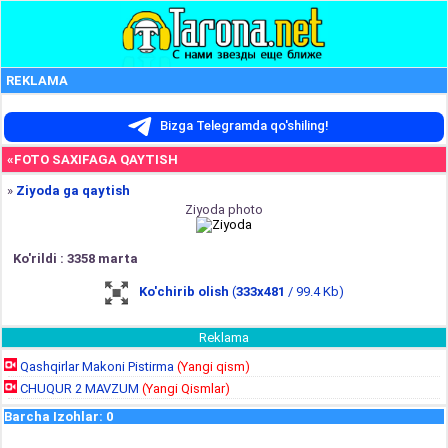
REKLAMA
Bizga Telegramda qo'shiling!
«FOTO SAXIFAGA QAYTISH
»
Ziyoda ga qaytish
Ziyoda photo
Ko'rildi : 3358 marta
Ko'chirib olish
(
333x481
/ 99.4 Kb)
Reklama
Qashqirlar Makoni Pistirma
(Yangi qism)
CHUQUR 2 MAVZUM
(Yangi Qismlar)
Barcha Izohlar
:
0