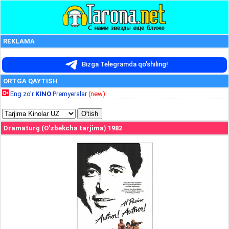
REKLAMA
Bizga Telegramda qo'shiling!
ORTGA QAYTISH
Eng zo'r
KINO
Premyeralar
(new)
Dramaturg (O'zbekcha tarjima) 1982