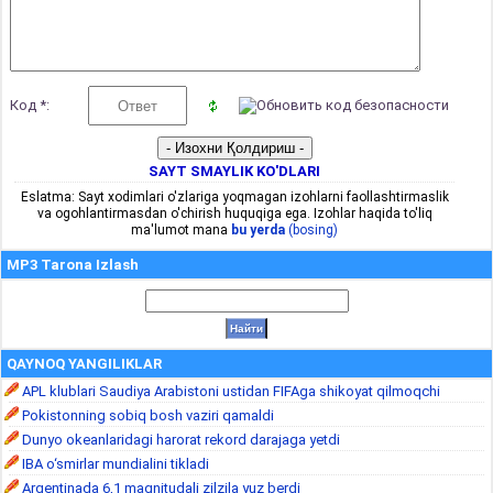
Код *:
SAYT SMAYLIK KO'DLARI
Eslatma: Sayt xodimlari o'zlariga yoqmagan izohlarni faollashtirmaslik
va ogohlantirmasdan o'chirish huquqiga ega. Izohlar haqida to'liq
ma'lumot mana
bu yerda
(bosing)
MP3 Tarona Izlash
QAYNOQ YANGILIKLAR
APL klublari Saudiya Arabistoni ustidan FIFAga shikoyat qilmoqchi
Pokistonning sobiq bosh vaziri qamaldi
Dunyo okeanlaridagi harorat rekord darajaga yetdi
IBA o‘smirlar mundialini tikladi
Argentinada 6,1 magnitudali zilzila yuz berdi