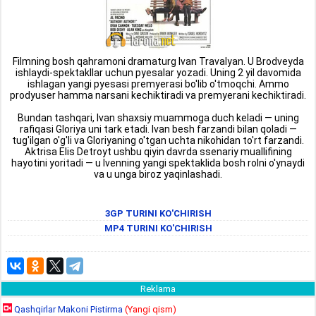
Filmning bosh qahramoni dramaturg Ivan Travalyan. U Brodveyda
ishlaydi-spektakllar uchun pyesalar yozadi. Uning 2 yil davomida
ishlagan yangi pyesasi premyerasi bo'lib o'tmoqchi. Ammo
prodyuser hamma narsani kechiktiradi va premyerani kechiktiradi.
Bundan tashqari, Ivan shaxsiy muammoga duch keladi — uning
rafiqasi Gloriya uni tark etadi. Ivan besh farzandi bilan qoladi —
tug'ilgan o'g'li va Gloriyaning o'tgan uchta nikohidan to'rt farzandi.
Aktrisa Elis Detroyt ushbu qiyin davrda ssenariy muallifining
hayotini yoritadi — u Ivenning yangi spektaklida bosh rolni o'ynaydi
va u unga biroz yaqinlashadi.
3GP TURINI KO'CHIRISH
MP4 TURINI KO'CHIRISH
Reklama
Qashqirlar Makoni Pistirma
(Yangi qism)